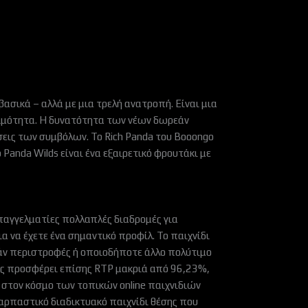
βασικά – αλλά με μια τρελή ανατροπή. Είναι μια
ασιμότητα. Η δυνατότητα των νέων δωρεάν
ώσεις των συμβόλων.
Το Rich Panda του Booongo
ο Panda Wilds είναι ένα εξαιρετικό φρουτάκι με
παγγελματίες πολλαπλές διαδρομές για
 να έχετε ένα σημαντικό προφίλ. Το παιχνίδι
άν περιστροφές ή οποιοδήποτε άλλο πολύτιμο
ατος προσφέρει επίσης RTP μακριά από 96,23%,
ης στον κόσμο των τοπικών online παιχνιδιών
υναρπαστικό διαδικτυακό παιχνίδι θέσης που