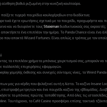
 αίσθηση βαθιά ριζωμένη στην κινεζική κουλτούρα.
να παίξετε τυχερά παιχνίδια κουλοχέρηδων στο διαδίκτυο;
ρετικά έχετε ερωτήσεις σχετικά με το παιχνίδι, προχωρήστε και πε
ενο και να διευρύνετε τους
Stoiximan
διαδικτυακούς σας ακροατές; 
 αποκτήσετε ένα επιπλέον την ημέρα. Το Panda Chance είναι ένα ά
τερο που αποκτά Wizard Fortunes. Είναι απλώς ο τρόπος με τον οπο
ού
ντας τα επιπλέον χρήματα μπόνους χαιρετισμού σας, μπορούν να τα
 με πολλαπλές επιχειρήσεις εφαρμογών.
play χαμηλής έκθεσης και συνεχείς σύντομες νίκες, το Weird Panda 
ων μας για κέρδη που φιλοξενεί αυτή η λίστα. Το καζίνο Insane Loc
 επιστροφή μετρητών και ένα παιχνίδι καζίνο της εβδομάδας. Διαβ
ικήσετε το μπόνους πρώτης τοποθέτησης. Από όλες τις ιστοσελίδες
line. Ταυτόχρονα, το Café Casino προσφέρει επίσης τακτικά τζάκπο