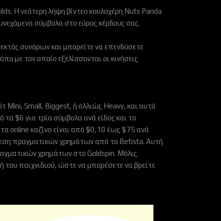
ds. Η νεότερη λήψη βίντεο κουλοχέρη Nuts Panda
συνεχόμενα σύμβολα στο εύρος κέρδους σας.
 εκτός συνόρων και μπορείτε να επενδύσετε
πο με τον οποίο εξελίσσονται οι κινήσεις
Mini, Small, Biggest, ή αλλιώς Heavy, και αυτό
 τα $6 για τρία σύμβολα ανά είδος και το
τα online καζίνο είναι από $0,10 έως $75 ανά
θεση πραγματικών χρημάτων από το Betista. Αυτή
πραγματικών χρημάτων στο Goldspin. Μόλις
ή του παιχνιδιού, ώστε να μπορέσετε να βρείτε