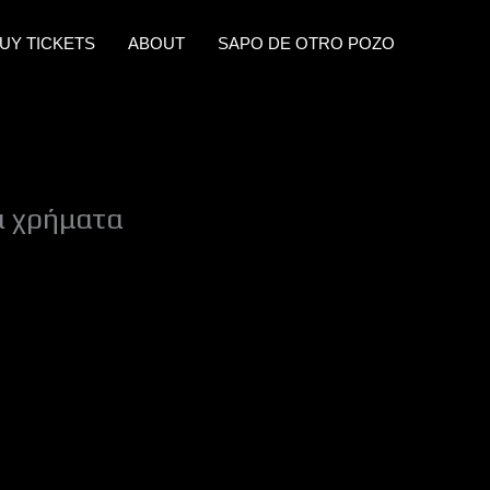
UY TICKETS
ABOUT
SAPO DE OTRO POZO
ά χρήματα