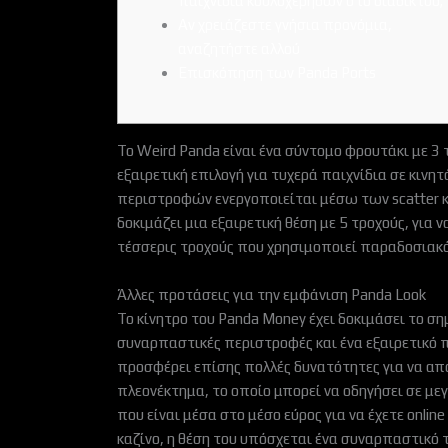
παιχνίδια κουλοχέρηδων στο διαδίκτυο;
Αν χρειάζεστε γνήσια προνόμια,
αναζητήστε αλλού
Επισκόπηση των Panda Ports
Το Weird Panda είναι ένα σύντομο φρουτάκι με 3 
εξαιρετική επιλογή για τυχερά παιχνίδια σε κιν
περιστροφών ενεργοποιείται μέσω των scatter κα
δοκιμάζει μια εξαιρετική θέση με 5 τροχούς, για ν
τέσσερις τροχούς που χρησιμοποιεί παραδοσιακό
Άλλες προτάσεις για την εμφάνιση Panda Look
Το κίνητρο του Panda Money έχει δοκιμάσει το 
συναρπαστικές περιστροφές και ένα εξαιρετικό π
προσφέρει επίσης πολλές δυνατότητες για να απ
πλεονέκτημα, το οποίο μπορεί να οδηγήσει σε με
που είναι μέσα στο μέσο εύρος για να έχετε onli
καζίνο, η θέση του υπόσχεται ένα συναρπαστικό τα