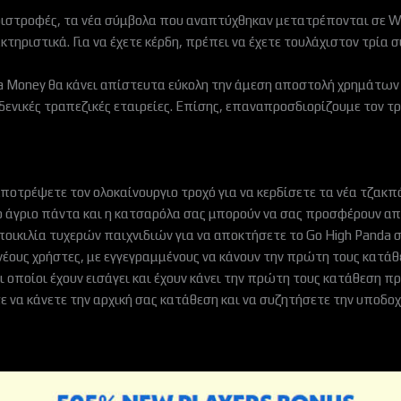
ιστροφές, τα νέα σύμβολα που αναπτύχθηκαν μετατρέπονται σε Wil
τηριστικά. Για να έχετε κέρδη, πρέπει να έχετε τουλάχιστον τρία 
nda Money θα κάνει απίστευτα εύκολη την άμεση αποστολή χρημάτων
νικές τραπεζικές εταιρείες. Επίσης, επαναπροσδιορίζουμε τον τρό
οτρέψετε τον ολοκαίνουργιο τροχό για να κερδίσετε τα νέα τζακπότ 
ο άγριο πάντα και η κατσαρόλα σας μπορούν να σας προσφέρουν από
ποικιλία τυχερών παιχνιδιών για να αποκτήσετε το Go High Panda σ
 νέους χρήστες, με εγγεγραμμένους να κάνουν την πρώτη τους κατά
ι οποίοι έχουν εισάγει και έχουν κάνει την πρώτη τους κατάθεση 
 να κάνετε την αρχική σας κατάθεση και να συζητήσετε την υποδοχ