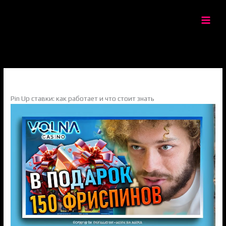
Skip
to
content
/
Sin categoría
/ By
Pitchblack Experiences
Pin Up ставки: как работает и что стоит знать