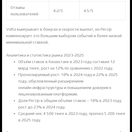
Отзывы
4.2/5
4.5/5
пользователей
Volta выигрывает в бонусах и скорости выплат, но Pin Up
компенсирует это большим выбором событий и более низкой
минимальной ставкой.
Аналитика и статистика рынка 2023‑2025
Объём ставок в Казахстане в 2023 году составил 12
млрд тенге, рост на 12% по сравнению с 2022 году.
Прогнозируемый рост: 18% в 2024 году и 22% в 2025
году, обусловленный расширением
онлайн‑инфраструктуры и повышением доверия к
лицензированным платформам.
Доля Pin Up в общем объёме ставок – 18% в 2023 году,
рост до 23% в 2024 году.
Средний чек: 4 500 тенге в 2023 году, прогноз 5 200 тенге
в 2025 году.