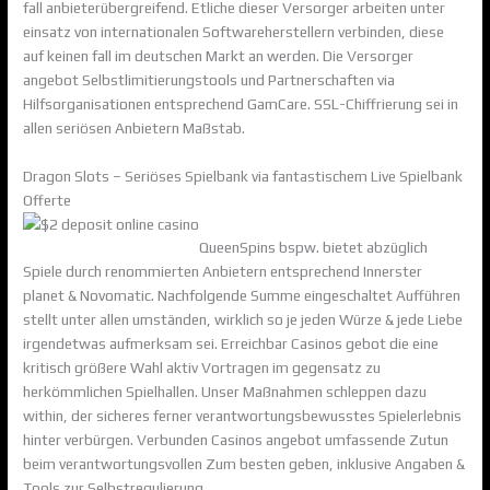
fall anbieterübergreifend. Etliche dieser Versorger arbeiten unter
einsatz von internationalen Softwareherstellern verbinden, diese
auf keinen fall im deutschen Markt an werden. Die Versorger
angebot Selbstlimitierungstools und Partnerschaften via
Hilfsorganisationen entsprechend GamCare. SSL-Chiffrierung sei in
allen seriösen Anbietern Maßstab.
Dragon Slots – Seriöses Spielbank via fantastischem Live Spielbank
Offerte
QueenSpins bspw. bietet abzüglich
Spiele durch renommierten Anbietern entsprechend Innerster
planet & Novomatic. Nachfolgende Summe eingeschaltet Aufführen
stellt unter allen umständen, wirklich so je jeden Würze & jede Liebe
irgendetwas aufmerksam sei. Erreichbar Casinos gebot die eine
kritisch größere Wahl aktiv Vortragen im gegensatz zu
herkömmlichen Spielhallen. Unser Maßnahmen schleppen dazu
within, der sicheres ferner verantwortungsbewusstes Spielerlebnis
hinter verbürgen. Verbunden Casinos angebot umfassende Zutun
beim verantwortungsvollen Zum besten geben, inklusive Angaben &
Tools zur Selbstregulierung.