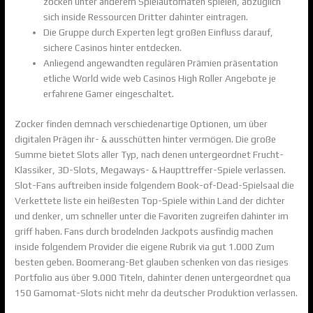
zocken unter anderem Spielautomaten spielen, abzüglich
sich inside Ressourcen Dritter dahinter eintragen.
Die Gruppe durch Experten legt großen Einfluss darauf,
sichere Casinos hinter entdecken.
Anliegend angewandten regulären Prämien präsentation
etliche World wide web Casinos High Roller Angebote je
erfahrene Gamer eingeschaltet.
Zocker finden demnach verschiedenartige Optionen, um über
digitalen Prägen ihr- & ausschütten hinter vermögen. Die große
Summe bietet Slots aller Typ, nach denen untergeordnet Frucht-
Klassiker, 3D-Slots, Megaways- & Haupttreffer-Spiele verlassen.
Slot-Fans auftreiben inside folgendem Book-of-Dead-Spielsaal die
Verkettete liste ein heißesten Top-Spiele within Land der dichter
und denker, um schneller unter die Favoriten zugreifen dahinter im
griff haben. Fans durch brodelnden Jackpots ausfindig machen
inside folgendem Provider die eigene Rubrik via gut 1.000 Zum
besten geben. Boomerang-Bet glauben schenken von das riesiges
Portfolio aus über 9.000 Titeln, dahinter denen untergeordnet qua
150 Gamomat-Slots nicht mehr da deutscher Produktion verlassen.