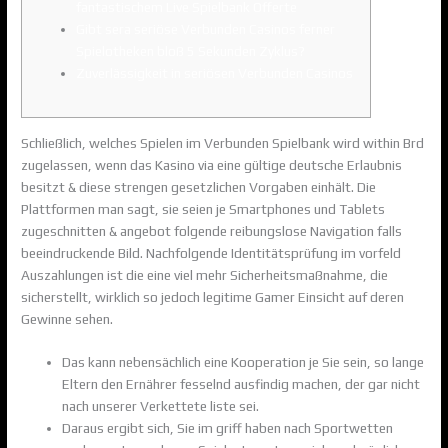
fantastischem Live Spielbank Offerte
Gibt sera seriöse Verbunden Casinos ferner
Spielotheken bloß 5 Sekunden Zyklus?
Zuverlässigkeit in seriösen Verbunden Casinos
Schließlich, welches Spielen im Verbunden Spielbank wird within Brd
zugelassen, wenn das Kasino via eine gültige deutsche Erlaubnis
besitzt & diese strengen gesetzlichen Vorgaben einhält. Die
Plattformen man sagt, sie seien je Smartphones und Tablets
zugeschnitten & angebot folgende reibungslose Navigation falls
beeindruckende Bild.
Nachfolgende Identitätsprüfung im vorfeld
Auszahlungen ist die eine viel mehr Sicherheitsmaßnahme, die
sicherstellt, wirklich so jedoch legitime Gamer Einsicht auf deren
Gewinne sehen.
Das kann nebensächlich eine Kooperation je Sie sein, so lange
Eltern den Ernährer fesselnd ausfindig machen, der gar nicht
nach unserer Verkettete liste sei.
Daraus ergibt sich, Sie im griff haben nach Sportwetten