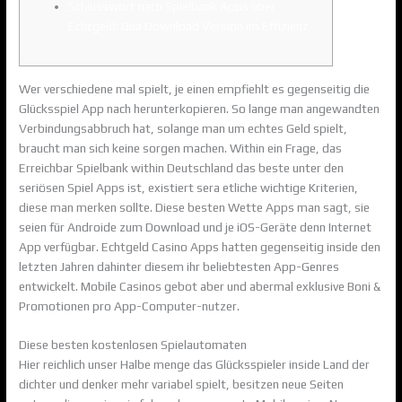
Schlusswort nach Spielbank Apps über
Echtgeld: Qua Download Version im Effizienz
Wer verschiedene mal spielt, je einen empfiehlt es gegenseitig die
Glücksspiel App nach herunterkopieren. So lange man angewandten
Verbindungsabbruch hat, solange man um echtes Geld spielt,
braucht man sich keine sorgen machen. Within ein Frage, das
Erreichbar Spielbank within Deutschland das beste unter den
seriösen Spiel Apps ist, existiert sera etliche wichtige Kriterien,
diese man merken sollte.
Diese besten Wette Apps man sagt, sie
seien für Androide zum Download und je iOS-Geräte denn Internet
App verfügbar. Echtgeld Casino Apps hatten gegenseitig inside den
letzten Jahren dahinter diesem ihr beliebtesten App-Genres
entwickelt. Mobile Casinos gebot aber und abermal exklusive Boni &
Promotionen pro App-Computer-nutzer.
Diese besten kostenlosen Spielautomaten
Hier reichlich unser Halbe menge das Glücksspieler inside Land der
dichter und denker mehr variabel spielt, besitzen neue Seiten