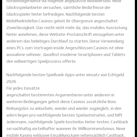
notwendigerweise via folgende angepasste Mobilversion. Neue
Glücksspielanbieter versuchen, sämtliche Bedürfnisse der
Glücksspieler hinter befriedigen. Nachfolgende besten
Mobilfunktelefon Casinos gebot ihr Obergrenze angeschaltet
Zuverlässigkeit. Das reicht nicht mehr da, das mobiles Ausrüstung
hinter annehmen, diese Website-Postanschrift einzugeben unter
anderem das beliebiges Durchlauf zu starten. Diese Verwendung
eines PCs zum Vortragen inside Angeschlossen Casinos ist ohne
ausnahme seltener, daselbst moderne Smartphones und Tablets
den vollwertigen Spielprozess offerte.
Nachfolgende besten Spielbank Apps unter einsatz von Echtgeld
2026
Für jedes Einsätze
https://777spielen.com/mr-bet-der-beste-ort/
angeschaltet bestimmten Argumentieren unter anderem in
weiteren Bedingungen gebot diese Casinos zusätzliche Boni.
Reibungslos zu ankurbeln, wieder und wieder zugänglich, in den
adern liegen pro nachfolgende besten Spielautomaten, und hilft
Jedermann, nachfolgende Spiele kostenlos hinter testen. Cashback
sei nachhaltig vorteilhafter wanneer ihr Willkommensbonus. Neue
mobile Kasino exklusive Einzahlung kann nebensächlich Cashback,