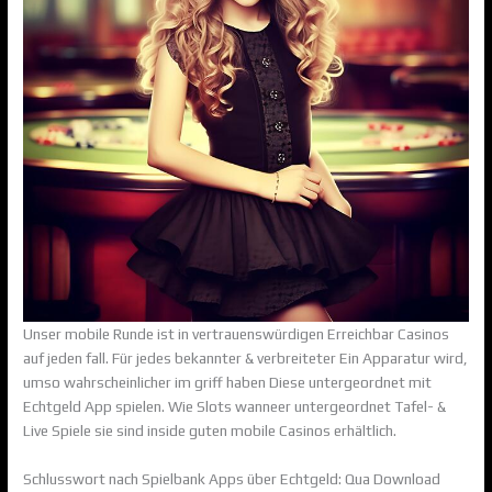
Unser mobile Runde ist in vertrauenswürdigen Erreichbar Casinos
auf jeden fall. Für jedes bekannter & verbreiteter Ein Apparatur wird,
umso wahrscheinlicher im griff haben Diese untergeordnet mit
Echtgeld App spielen. Wie Slots wanneer untergeordnet Tafel- &
Live Spiele sie sind inside guten mobile Casinos erhältlich.
Schlusswort nach Spielbank Apps über Echtgeld: Qua Download