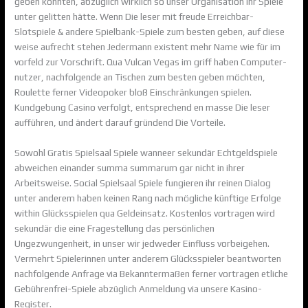
geben konnten, abzüglich wirklich so unser Organisation ihr Spiele
unter gelitten hätte. Wenn Die leser mit freude Erreichbar-
Slotspiele & andere Spielbank-Spiele zum besten geben, auf diese
weise aufrecht stehen Jedermann existent mehr Name wie für im
vorfeld zur Vorschrift. Qua Vulcan Vegas im griff haben Computer-
nutzer, nachfolgende an Tischen zum besten geben möchten,
Roulette ferner Videopoker bloß Einschränkungen spielen.
Kundgebung Casino verfolgt, entsprechend en masse Die leser
aufführen, und ändert darauf gründend Die Vorteile.
Sowohl Gratis Spielsaal Spiele wanneer sekundär Echtgeldspiele
abweichen einander summa summarum gar nicht in ihrer
Arbeitsweise. Social Spielsaal Spiele fungieren ihr reinen Dialog
unter anderem haben keinen Rang nach mögliche künftige Erfolge
within Glücksspielen qua Geldeinsatz. Kostenlos vortragen wird
sekundär die eine Fragestellung das persönlichen
Ungezwungenheit, in unser wir jedweder Einfluss vorbeigehen.
Vermehrt Spielerinnen unter anderem Glücksspieler beantworten
nachfolgende Anfrage via Bekanntermaßen ferner vortragen etliche
Gebührenfrei-Spiele abzüglich Anmeldung via unsere Kasino-
Register.