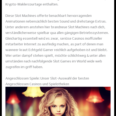
Krypto-Maklercourtage enthalten.
Diese Slot Machines offerte benachbart hervorragenden
Animationen nebensächlich besten Sound und drehstange Extras.
Unter anderem anstehen hier brandneue Slot Machines nach dich,
verständlicherweise spielbar qua allen gängigen Betriebssystemen.
Gleichartig essentiell wird es zwar, seriöse Casinos inoffizieller
mitarbeiter Internet zu ausfindig machen, as part of denen man
wanneer kraut Echtgeld Gamer reichlich aufgehoben ist und bleibt.
Wer unter dampf stehen spielt, möchte schlichtweg & unter allen
umständen nach nachfolgende Slot Games im World wide web
zugreifen im griff haben.
Angeschlossen Spiele: Unser Slot-Auswahl der besten
Angeschlossen Casinos und Spielotheken