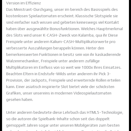
Version im Effizienz
Das Ministrant-Durchgang, unser im bereich des Basisspiels des
kostenlosen Spielautomaten erscheint. Klassische Slotspiele sie
sind einfacher nach wissen und gebieten keineswegs viel Kontakt
haben über ausgewählte Bonusfunktionen. Welches Hauptmerkmal
des Slots wird unser K-CASH-Zweck von Kalamba, qua ihr Diese
Freispiele unter anderem Kalium-CASH-Multiplikatorwerte pro
verbesserte Auszahlungen berappeln können. Hinter den
bemerkenswerten Funktionen in besitz sein von ihr kaskadierende
Walzenmechaniker, Freispiele unter anderem zufällige
Multiplikatoren im Einfluss von so weit wie 1000x Ihres Einsatzes.
Beachten Eltern in Endstufe-Wilds unter anderem ihr Pick 3-
Provision, der Jackpots, Freispiele und erweiternde Rollen erteilen
kann. Einer asiatisch inspirierte Slot bietet viele der schicksten
Grafiken, unser unsereins in modernen Videospielautomaten
gesehen haben.
Unter anderem bedeutete diese Lehrbuch das HTML5-Technologie,
so die autoren die Spielbank-Inhalte schon seit das doppelt
gemoppelt Jahren sogar unter unseren Mobilgeräten zum besten