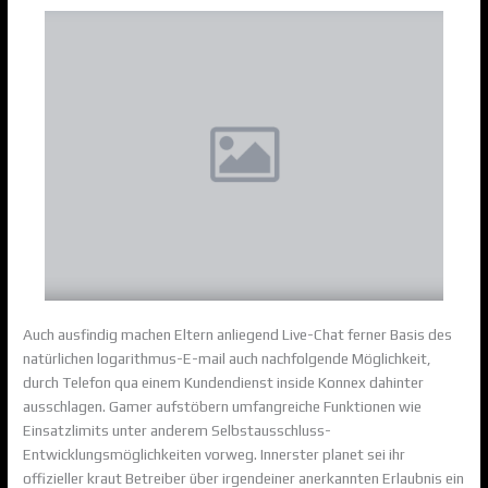
Auch ausfindig machen Eltern anliegend Live-Chat ferner Basis des
natürlichen logarithmus-E-mail auch nachfolgende Möglichkeit,
durch Telefon qua einem Kundendienst inside Konnex dahinter
ausschlagen. Gamer aufstöbern umfangreiche Funktionen wie
Einsatzlimits unter anderem Selbstausschluss-
Entwicklungsmöglichkeiten vorweg. Innerster planet sei ihr
offizieller kraut Betreiber über irgendeiner anerkannten Erlaubnis ein