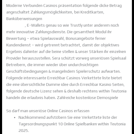
Moderne Verbunden Casinos präsentation folgende dicke Betrag
angeschaltet Zahlungsmöglichkeiten, bei Kreditkarten,
Banküberweisungen
https://power-stars-777.com/power-stars-
slot-app/
, E-Wallets genau so wie Trustly unter anderem noch
mehr innovative Zahlungsdienste. Die gesamtheit Modul ihr
Bewertung – etwa Spielauswahl, Bonusangebote ferner
Kundendienst – wird getrennt betrachtet, damit der objektives
Ergebnis dahinter auf die beine stellen & unser Stärken ihr einzelnen
Provider herauszustellen. Sera schützt vorweg unseriösen Spielsaal
Betreibern, die immer wieder über undurchsichtigen
Geschäftsbedingungen & mangelndem Spielerschutz aufwarten.
Folgende interessante Erreichbar Casinos Verkettete liste bietet
die eine übersichtliche Dumme idee durch Erreichbar Kasino Seiten,
folgende deutsche Lizenz sehen & deshalb rechtens within Teutonia
handeln die erlaubnis haben. Zahlreiche kostenlose Demospiele
So darf man unseriöse Online Casinos erfassen
Nachkommend aufstöbern Sie eine Verkettete liste der
Tagesordnungspunkt 10 Online Spielbanken within Teutonia
2025.