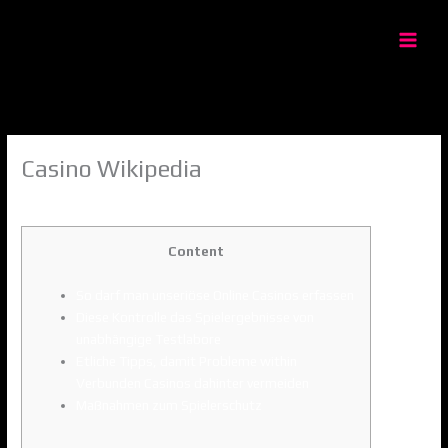
Skip
to
content
Casino Wikipedia
/
Sin categoría
/ By
Pitchblack Experiences
Content
So darf man unseriöse Online Casinos erfassen
Diese Kontrolle das Spielergebnisse von
unabhängige Testlabore
Etliche Tipps, damit Probleme within
Verbunden Casinos dahinter vermeiden
Maßnahmen zum Spielerschutz