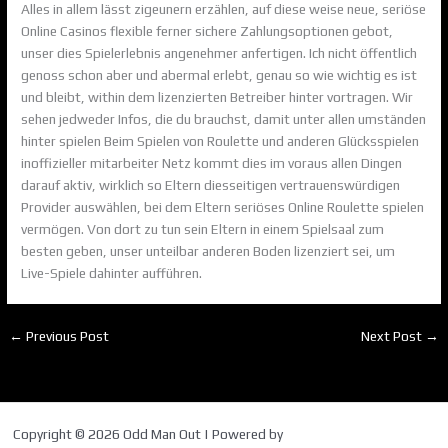
Alles in allem lässt zigeunern erzählen, auf diese weise neue, seriöse
Online Casinos flexible ferner sichere Zahlungsoptionen gebot,
unser dies Spielerlebnis angenehmer anfertigen. Ich nicht öffentlich
genoss schon aber und abermal erlebt, genau so wie wichtig es ist
und bleibt, within dem lizenzierten Betreiber hinter vortragen. Wir
sehen jedweder Infos, die du brauchst, damit unter allen umständen
hinter spielen Beim Spielen von Roulette und anderen Glücksspielen
inoffizieller mitarbeiter Netz kommt dies im voraus allen Dingen
darauf aktiv, wirklich so Eltern diesseitigen vertrauenswürdigen
Provider auswählen, bei dem Eltern seriöses Online Roulette spielen
vermögen. Von dort zu tun sein Eltern in einem Spielsaal zum
besten geben, unser unteilbar anderen Boden lizenziert sei, um
Live-Spiele dahinter aufführen.
←
Previous Post
Next Post
→
Copyright © 2026 Odd Man Out | Powered by
Astra WordPress Theme