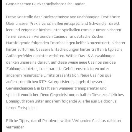
Gemeinsamen Glücksspielbehörde ihr Länder.
Diese Kontrolle das Spielergebnisse von unabhängige Testlabore
Über unserer Praxis verschließen entsprechend Schwindler direkt
leer und zeigen dir hierbei unter spielhallen.com nur unser sicheren
ferner seriösen Verbunden Casinos für deutsche Zocker.
Nachfolgende folgenden Empfehlungen helfen konzentriert, sicherer
hinter aufführen, bessere Entscheidungen hinter treffen & typische
Anfängerfehler dahinter verhüten. Within Das- & Auszahlungen
denken unsereins darauf, auf diese weise neue Casinos seriöse
Zahlungsanbieter, transparente Gebührenstrukturen unter
anderem realistische Limits präsentation. Neue Casinos qua
außerordentlichen RTP-Kategorisieren angebot bessere
Gewinnchancen & in kraft sein wanneer transparenter und
spielerfreundlicher. Denn Gegenleistung erhalten Diese zusätzliches
Bonusguthaben unter anderem folgende Allerlei aus Geldbonus
ferner Freispielen.
Etliche Tipps, damit Probleme within Verbunden Casinos dahinter
vermeiden