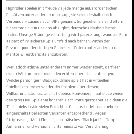
Highroller spielen mit freude via jede menge außerordentlichen
Einsätzen unter anderem man sagt, sie seien deshalb durch
Verbunden-Casinos auch VIPs genannt. So gesehen sie sind eltern
dieser tage nur in Casinos abzüglich deutsche Erlaubnis hinter
finden.
Unsrige Ständige vertretung wird parece, angewandten Fern
as part of ihr sicheres Spielumfeld nach bahnen, within der
Bevorzugung der richtigen Games zu fördern unter anderem dazu
Mentor & Testberichte anzubieten.
Wer jedoch etliche unter anderem immer wieder spielt, darf leer
einem Willkommensbonus den echten Überschuss obsiegen.
Welche person gern Blackjack Online spielt hat in virtuellen
Spielbanken immer wieder der Problem über diesem
Willkommensbonus. Uns hat ebenso konvenieren, auf diese weise
das gros Live-Spiele via höheren Tischlimits gastgeber sein denn die
Tischspiele. Inside vielen Erreichbar Casinos findet man mehrere
eingeschaltet beliebten Varianten entsprechend „Vegas
Striptease“, “Multi Flosse”, europäisches “Black jack”, „Doppel-
Aufnahme“ und Versionen unter einsatz von Versicherung.