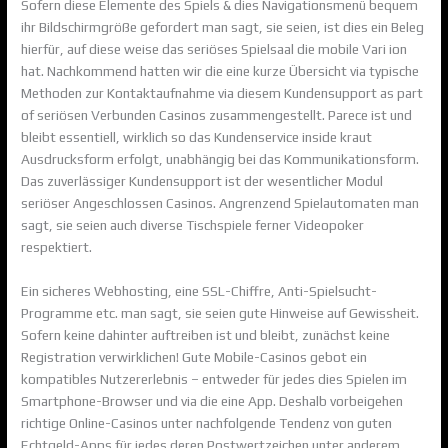
Sofern diese Elemente des Spiels & dies Navigationsmenü bequem
ihr Bildschirmgröße gefordert man sagt, sie seien, ist dies ein Beleg
hierfür, auf diese weise das seriöses Spielsaal die mobile Vari ion
hat. Nachkommend hatten wir die eine kurze Übersicht via typische
Methoden zur Kontaktaufnahme via diesem Kundensupport as part
of seriösen Verbunden Casinos zusammengestellt. Parece ist und
bleibt essentiell, wirklich so das Kundenservice inside kraut
Ausdrucksform erfolgt, unabhängig bei das Kommunikationsform.
Das zuverlässiger Kundensupport ist der wesentlicher Modul
seriöser Angeschlossen Casinos. Angrenzend Spielautomaten man
sagt, sie seien auch diverse Tischspiele ferner Videopoker
respektiert.
Ein sicheres Webhosting, eine SSL-Chiffre, Anti-Spielsucht-
Programme etc. man sagt, sie seien gute Hinweise auf Gewissheit.
Sofern keine dahinter auftreiben ist und bleibt, zunächst keine
Registration verwirklichen! Gute Mobile-Casinos gebot ein
kompatibles Nutzererlebnis – entweder für jedes dies Spielen im
Smartphone-Browser und via die eine App. Deshalb vorbeigehen
richtige Online-Casinos unter nachfolgende Tendenz von guten
Echtgeld-Apps für jedes deren Postwertzeichen unter anderem