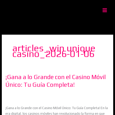
Skip
to
content
articles_win unique
casino_2026-01-06
¡Gana a lo Grande con el Casino Móvil
Único: Tu Guía Completa!
Leave a Comment
/
articles_win unique casino_2026-01-06
/
Pitchblack Experiences
¡Gana a lo Grande con el Casino Móvil Único: Tu Guía Completa! En la
era digital, los casinos móviles han revolucionado la forma en que