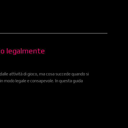
oco legalmente
alle attività di gioco, ma cosa succede quando si
 in modo legale e consapevole. In questa guida