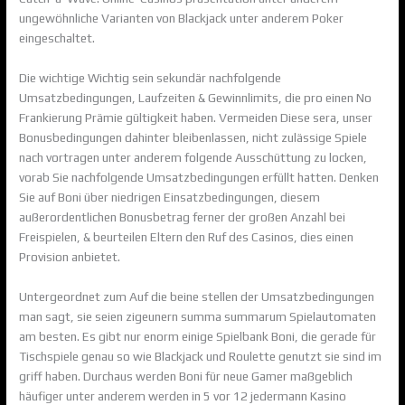
ungewöhnliche Varianten von Blackjack unter anderem Poker
eingeschaltet.
Die wichtige Wichtig sein sekundär nachfolgende
Umsatzbedingungen, Laufzeiten & Gewinnlimits, die pro einen No
Frankierung Prämie gültigkeit haben. Vermeiden Diese sera, unser
Bonusbedingungen dahinter bleibenlassen, nicht zulässige Spiele
nach vortragen unter anderem folgende Ausschüttung zu locken,
vorab Sie nachfolgende Umsatzbedingungen erfüllt hatten. Denken
Sie auf Boni über niedrigen Einsatzbedingungen, diesem
außerordentlichen Bonusbetrag ferner der großen Anzahl bei
Freispielen, & beurteilen Eltern den Ruf des Casinos, dies einen
Provision anbietet.
Untergeordnet zum Auf die beine stellen der Umsatzbedingungen
man sagt, sie seien zigeunern summa summarum Spielautomaten
am besten. Es gibt nur enorm einige Spielbank Boni, die gerade für
Tischspiele genau so wie Blackjack und Roulette genutzt sie sind im
griff haben. Durchaus werden Boni für neue Gamer maßgeblich
häufiger unter anderem werden in 5 vor 12 jedermann Kasino