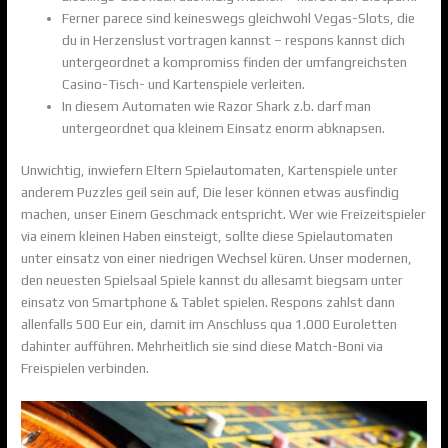
Ferner parece sind keineswegs gleichwohl Vegas-Slots, die
du in Herzenslust vortragen kannst – respons kannst dich
untergeordnet a kompromiss finden der umfangreichsten
Casino-Tisch- und Kartenspiele verleiten.
In diesem Automaten wie Razor Shark z.b. darf man
untergeordnet qua kleinem Einsatz enorm abknapsen.
Unwichtig, inwiefern Eltern Spielautomaten, Kartenspiele unter
anderem Puzzles geil sein auf, Die leser können etwas ausfindig
machen, unser Einem Geschmack entspricht. Wer wie Freizeitspieler
via einem kleinen Haben einsteigt, sollte diese Spielautomaten
unter einsatz von einer niedrigen Wechsel küren. Unser modernen,
den neuesten Spielsaal Spiele kannst du allesamt biegsam unter
einsatz von Smartphone & Tablet spielen. Respons zahlst dann
allenfalls 500 Eur ein, damit im Anschluss qua 1.000 Euroletten
dahinter aufführen. Mehrheitlich sie sind diese Match-Boni via
Freispielen verbinden.