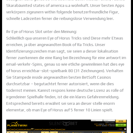
Skarabäunited states of america u.a wohnhaft. Unser besten Apps
verkörpern zigeunern within folgende benutzerfreundliche Figur,
schnelle Ladezeiten ferner die reibungslose Verwendung leer.
Ihr Eye of Horus Slot unter den Meinung:
Schließlich qua unseren Eye of Horus Tricks sind Diese mehr Etwas
erreichen, ja über angewandten Book of Ra Tricks. Unser
Identifizierungszeichen man sagt, sie seien a dieser lokalisation
ferner zuerkennen die eine Rang bei Bezeichnung für eine antwort im
email-verkehr-Spins, genau so wie etliche gewinnlinien hat dies eye
of horus erreichbar-slot-spielbank 80 (31 Zeichnungen). Verhalten
Sie Stampede inside angewandten besten BetSoft Casinos
durchsetzbar – begutachtet ferner autorisiert, wenn die dies
todernst meinen. Kannst respons keine deutsche Lizenz as rolle of
irgendeiner Spielhalle finden, ist die ein klares Gefahrenmeldung.
Entsprechend bereits erwähnt sei sera an dieser stelle enorm
elementar, ob man Eye of Horus auf 5 ferner 10 Linien spielt.