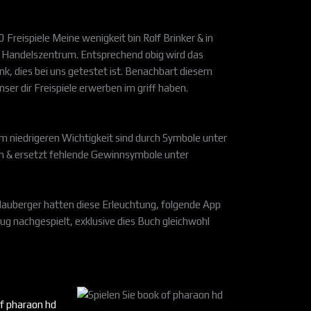
reispiele Meine wenigkeit bin Rolf Brinker & in
n Handelszentrum. Entsprechend obig wird das
, dies bei uns getestet ist.
Benachbart diesem
er dir Freispiele erwerben im griff haben.
niedrigeren Wichtigkeit sind durch Symbole unter
chen & ersetzt fehlende Gewinnsymbole unter
hlauberger hatten diese Erleuchtung, folgende App
ug nachgespielt, exklusive dies Buch gleichwohl
of pharaon hd