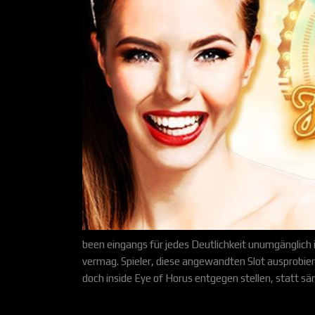
been eingangs für jedes Deutlichkeit unumgänglich 
vermag. Spieler, diese angewandten Slot ausprobier
doch inside Eye of Horus entgegen stellen, statt 