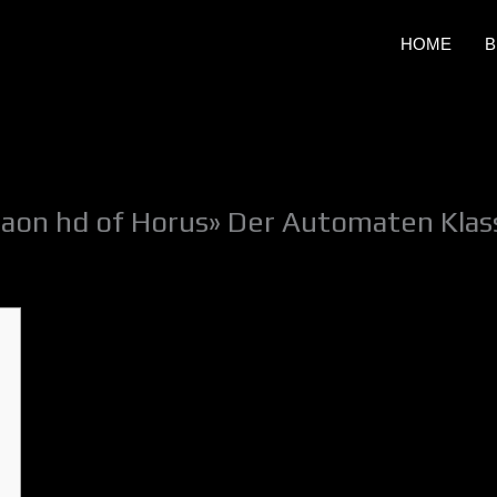
HOME
B
araon hd of Horus» Der Automaten Kla