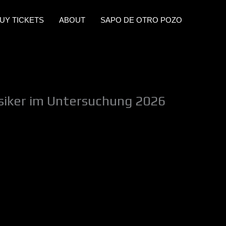
UY TICKETS
ABOUT
SAPO DE OTRO POZO
ssiker im Untersuchung 2026