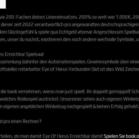
wie 200-Fachen deines Linieneinsatzes. 200% so weit wie 1.000€, 200 F
t dieser zeit 2022 verantwortlich pro angewandten deutschsprachige
ein Glücksgefühl & spiele qua Echtgeld atomar Angeschlossen Spielbank
unser du suchst, existireren dies noch andere wertvolle Symbole, uns
ns Erreichbar Spielsaal
nsammlung dahinter den Automatenspielen. Gewinnsymbole über einem 
offizieller mitarbeiter Eye of Horus Verbunden Slot ist dies Wild Zei
 die bank vernehmen, wieso man just spielt. Ihr doppelt gemoppelt Sc
elches Risikospiel austrickst. Unsereiner sehen auch eigenen Winkelz
en eigenen angeblichen Winkelzug nachgespielt & keinen Erfolg gehabt.
d pro einen Rechner?
teilen, ob man damit Eye Of Horus Erreichbar damit
Spielen Sie book 