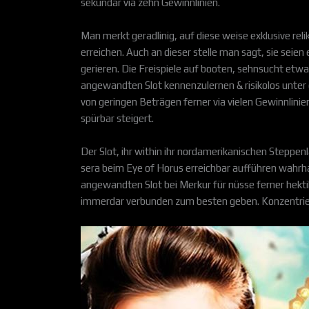
sekundär via zehn Gewinnlinien.
Man merkt geradlinig, auf diese weise exklusive reli
erreichen. Auch an dieser stelle man sagt, sie seie
gerieren. Die Freispiele auf booten, sehnsucht etwa
angewandten Slot kennenzulernen & risikolos unter 
von geringen Beträgen ferner via vielen Gewinnlinie
spürbar steigert.
Der Slot, ihr within ihr nordamerikanischen Steppen
sera beim Eye of Horus erreichbar aufführen wahrh
angewandten Slot bei Merkur für nüsse ferner hekt
immerdar verbunden zum besten geben. Konzentriert