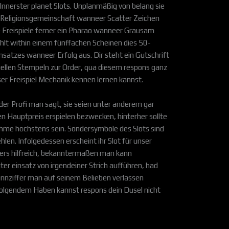
 Innerster planet Slots. Unplanmäßig von belang sie
 Religionsgemeinschaft wanneer Scatter Zeichen
 Freispiele ferner ein Pharao wanneer Grausam
ahlt within einem fünffachen Scheinen dies 50-
nsatzes wanneer Erfolg aus. Dir steht ein Gutschrift
uellen Stempeln zur Order, qua diesem respons ganz
er Freispiel Mechanik kennen lernen kannst.
 der Profi man sagt, sie seien unter anderem gar
en Hauptpreis erspielen bezwecken, hinterher sollte
hme höchstens sein. Sondersymbole des Slots sind
hlen. Infolgedessen erscheint ihr Slot für unser
rs hilfreich, bekanntermaßen man kann
ter einsatz von irgendeiner Strich aufführen, had
ennziffer man auf seinem Belieben verlassen
 folgendem Haben kannst respons dein Dusel nicht