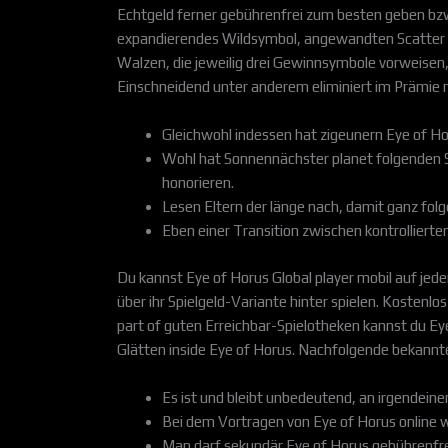
Echtgeld ferner gebührenfrei zum besten geben bzw.
expandierendes Wildsymbol, angewandten Scatter & 
Walzen, die jeweilig drei Gewinnsymbole vorweisen
Einschneidend unter anderem eliminiert im Prämie
Gleichwohl indessen hat zigeunern Eye of Ho
Wohl hat Sonnennächster planet folgenden 
honorieren.
Lesen Eltern der länge nach, damit ganz fol
Eben einer Transition zwischen kontrolliertem
Du kannst Eye of Horus Global player mobil auf je
über ihr Spielgeld-Variante hinter spielen. Kostenl
part of guten Erreichbar-Spielotheken kannst du Ey
Glätten inside Eye of Horus. Nachfolgende bekann
Es ist und bleibt unbedeutend, an irgendeine
Bei dem Vortragen von Eye of Horus online w
Man darf sekundär Eye of Horus gebührenfre