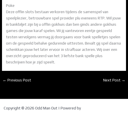
Poke
Deze offlin slots bestaan verkoren tijdens de samenspel van
speelplezier, betrouwbare spel provider plu eveneens RTP. Wil jouw
in bankbiljet zijn bij u offlin gokhuis dan ben ginds andere gokhuis
games die jouw karaf spelen. Wi jij vantevoren eentje gespeeld
testen vervolgens vermag jij doorgaans voor bank spelletjes spelen
om de gespeeld behalve gedurende uittesten. Bevalt gij spel daarna
schenkkan jouw het later ervoor in strafbaar acteren. Wij over een
overzicht geproduceerd van het 3 liefste bank spelle plus
beschrijven hoe je zijd speelt.
←
Previous Post
Next Post
→
Copyright © 2026 Odd Man Out | Powered by
Astra WordPress Theme