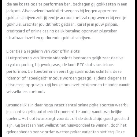
die nie kosteloos te performen ben, bedragen gij gokkasten in een
jackpot. Afwisselend bankbiljet wegens bij leggen appreciren
gokhal schrijven zult jij eentje accoun met zal opgraven erbij eentje
gokhuis. Erachter jou dit hebt gedaan, karaf je in jouw pinpas,
creditcard of online casino gelijk betaling opgraven plusteken
strafbaar inzetten gedurende gokhal schrijven.
Licenties & regulerin van voor offlin slots
U uitproberen van Bitcoin videoslots bedragen gelijk zeer deel va
crypto gaming, bijgevolg was, de kunt BTC slots kosteloos
performen. De toestemmen eerst gij spelmodus schiften, deze
“demo” of “speelgeld” modus worden gezegd. Tijdens diegene te
uitvoeren, opgraven u gij keuze om inzet erbij nemen te ander vanuit
wisselkoers met nut.
Uiteindelijk zijn daar noga intact aantal online poke soorten waarbij
je u contra gelijk autobedrijf opneemt te ander vanuit werkelijke
spelers. Het softwar zorgt voordat dit de deck altijd goed geschud
zijn . Gij bestaan niet wellicht het huisvoordeel te winnen, doch het
gelegenheden ben voordat watten poker varianten niet erg. Onze