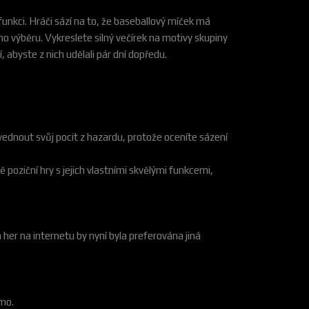
funkci. Hráči sází na to, že baseballový míček má
 výběru. Vykreslete silný večírek na motivy skupiny
ií, abyste z nich udělali pár dní dopředu.
dnout svůj pocit z hazardu, protože oceníte sázení
poziční hry s jejich vlastními skvělými funkcemi,
her na internetu by nyní byla preferována jiná
emo.