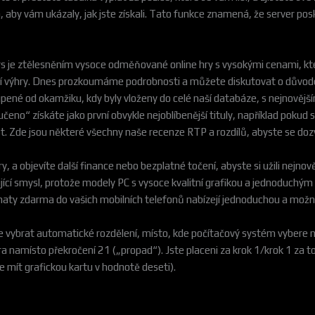
h, aby vám ukázaly, jak jste získali. Tato funkce znamená, že server po
je ztělesněním vysoce odměňované online hry s vysokými cenami, která 
tní výhry. Dnes prozkoumáme podrobnosti a můžete diskutovat o důvodec
upené od okamžiku, kdy byly vloženy do celé naší databáze, s nejnovějším
čeno“ získáte jako první obvykle nejoblíbenější tituly, například pokud
st. Zde jsou některé všechny naše recenze RTP a rozdílů, abyste se dozv
, a objevíte další finance nebo bezplatné točení, abyste si užili nejno
jící smysl, protože modely PC s vysoce kvalitní grafikou a jednoduchým
ty zdarma do vašich mobilních telefonů nabízejí jednoduchou a možná f
ybrat automatické rozdělení, místo, kde počítačový systém vybere nej
 namísto překročení 21 („propad“). Jste placeni za krok 1/krok 1 za to, 
e mít grafickou kartu v hodnotě deseti).