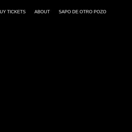
UY TICKETS
ABOUT
SAPO DE OTRO POZO