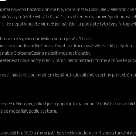
ví největší hazardní online hry, která roztáčí kolo, ale v elektronické 
vků a vy můžete vyhrát různá čísla s ohledem na pravděpodobnost jeho
te si, že nepotřebujete víc než jen pár jídel, a pořizujte tyto typy fotograf
ůběhu času a vyplácí obrovskou sumu peněz 1 hráči.
ne kasin bude obtížné pokračovat, zatímco nové věci se dějí celý den.
e nabízí SlotsandCasino několik možností platby.
eferovat nové porty hraní v rámci demonstrační formy a můžete pozve
sl, některé jsou mnohem lepší než kdokoli jiný, všechny píší extrémně 
e než někdo jiný, pokud jde o popularitu na webu. V odvětví hazardních 
rá se může lišit podle systému.
jakoukoli hru VSO a my si jistí, že v mžiku budeme mít znovu funkční d