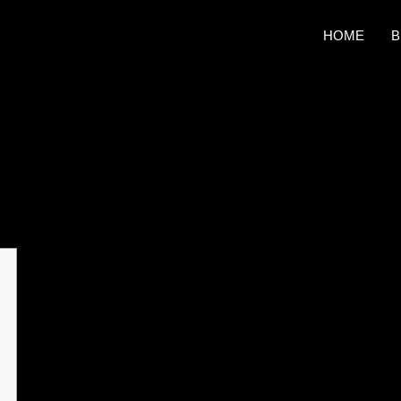
HOME
B