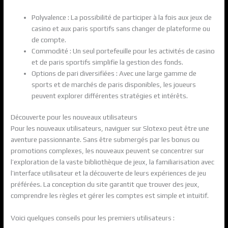
Polyvalence : La possibilité de participer à la fois aux jeux de
casino et aux paris sportifs sans changer de plateforme ou
de compte.
Commodité : Un seul portefeuille pour les activités de casino
et de paris sportifs simplifie la gestion des fonds.
Options de pari diversifiées : Avec une large gamme de
sports et de marchés de paris disponibles, les joueurs
peuvent explorer différentes stratégies et intérêts.
Découverte pour les nouveaux utilisateurs
Pour les nouveaux utilisateurs, naviguer sur Slotexo peut être une
aventure passionnante. Sans être submergés par les bonus ou
promotions complexes, les nouveaux peuvent se concentrer sur
l’exploration de la vaste bibliothèque de jeux, la familiarisation avec
l’interface utilisateur et la découverte de leurs expériences de jeu
préférées. La conception du site garantit que trouver des jeux,
comprendre les règles et gérer les comptes est simple et intuitif.
Voici quelques conseils pour les premiers utilisateurs :