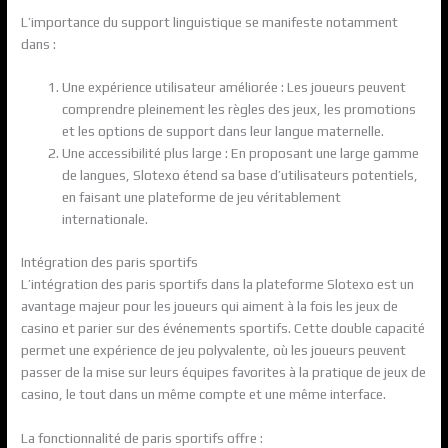
L’importance du support linguistique se manifeste notamment
dans :
Une expérience utilisateur améliorée : Les joueurs peuvent
comprendre pleinement les règles des jeux, les promotions
et les options de support dans leur langue maternelle.
Une accessibilité plus large : En proposant une large gamme
de langues, Slotexo étend sa base d’utilisateurs potentiels,
en faisant une plateforme de jeu véritablement
internationale.
Intégration des paris sportifs
L’intégration des paris sportifs dans la plateforme Slotexo est un
avantage majeur pour les joueurs qui aiment à la fois les jeux de
casino et parier sur des événements sportifs. Cette double capacité
permet une expérience de jeu polyvalente, où les joueurs peuvent
passer de la mise sur leurs équipes favorites à la pratique de jeux de
casino, le tout dans un même compte et une même interface.
La fonctionnalité de paris sportifs offre :