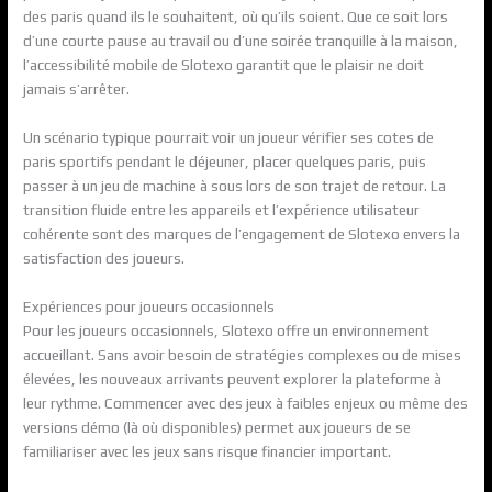
des paris quand ils le souhaitent, où qu’ils soient. Que ce soit lors
d’une courte pause au travail ou d’une soirée tranquille à la maison,
l’accessibilité mobile de Slotexo garantit que le plaisir ne doit
jamais s’arrêter.
Un scénario typique pourrait voir un joueur vérifier ses cotes de
paris sportifs pendant le déjeuner, placer quelques paris, puis
passer à un jeu de machine à sous lors de son trajet de retour. La
transition fluide entre les appareils et l’expérience utilisateur
cohérente sont des marques de l’engagement de Slotexo envers la
satisfaction des joueurs.
Expériences pour joueurs occasionnels
Pour les joueurs occasionnels, Slotexo offre un environnement
accueillant. Sans avoir besoin de stratégies complexes ou de mises
élevées, les nouveaux arrivants peuvent explorer la plateforme à
leur rythme. Commencer avec des jeux à faibles enjeux ou même des
versions démo (là où disponibles) permet aux joueurs de se
familiariser avec les jeux sans risque financier important.