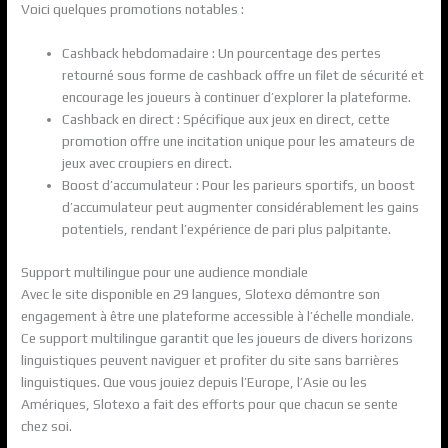
Voici quelques promotions notables :
Cashback hebdomadaire : Un pourcentage des pertes
retourné sous forme de cashback offre un filet de sécurité et
encourage les joueurs à continuer d’explorer la plateforme.
Cashback en direct : Spécifique aux jeux en direct, cette
promotion offre une incitation unique pour les amateurs de
jeux avec croupiers en direct.
Boost d’accumulateur : Pour les parieurs sportifs, un boost
d’accumulateur peut augmenter considérablement les gains
potentiels, rendant l’expérience de pari plus palpitante.
Support multilingue pour une audience mondiale
Avec le site disponible en 29 langues, Slotexo démontre son
engagement à être une plateforme accessible à l’échelle mondiale.
Ce support multilingue garantit que les joueurs de divers horizons
linguistiques peuvent naviguer et profiter du site sans barrières
linguistiques. Que vous jouiez depuis l’Europe, l’Asie ou les
Amériques, Slotexo a fait des efforts pour que chacun se sente
chez soi.