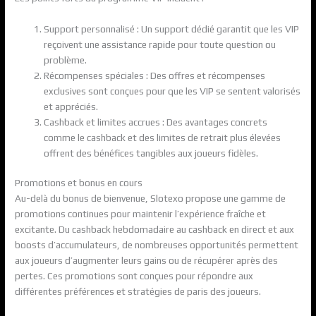
Support personnalisé : Un support dédié garantit que les VIP
reçoivent une assistance rapide pour toute question ou
problème.
Récompenses spéciales : Des offres et récompenses
exclusives sont conçues pour que les VIP se sentent valorisés
et appréciés.
Cashback et limites accrues : Des avantages concrets
comme le cashback et des limites de retrait plus élevées
offrent des bénéfices tangibles aux joueurs fidèles.
Promotions et bonus en cours
Au-delà du bonus de bienvenue, Slotexo propose une gamme de
promotions continues pour maintenir l’expérience fraîche et
excitante. Du cashback hebdomadaire au cashback en direct et aux
boosts d’accumulateurs, de nombreuses opportunités permettent
aux joueurs d’augmenter leurs gains ou de récupérer après des
pertes. Ces promotions sont conçues pour répondre aux
différentes préférences et stratégies de paris des joueurs.