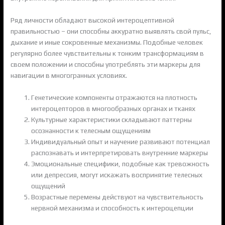
Ряд личности обладают высокой интероцептивной
правильностью – они способны аккуратно выявлять свой пульс,
дыхание и иные сокровенные механизмы. Подобные человек
регулярно более чувствительны к тонким трансформациям в
своем положении и способны употреблять эти маркеры для
навигации в многогранных условиях.
Генетические компоненты отражаются на плотность
интероцепторов в многообразных органах и тканях
Культурные характеристики складывают паттерны
осознанности к телесным ощущениям
Индивидуальный опыт и научение развивают потенциал
распознавать и интерпретировать внутренние маркеры
Эмоциональные специфики, подобные как тревожность
или депрессия, могут искажать воспринятие телесных
ощущений
Возрастные перемены действуют на чувствительность
нервной механизма и способность к интероцепции