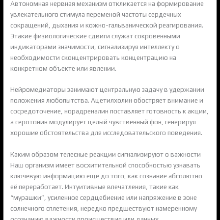
Автономная нервная механизм откликается на формирование
увлекательного стимула переменой частоты сердечных
сокращений, дыхания и кожно-гальванической реагирования.
Этакие физиологические сдвиги служат сокровенными
индикаторами значимости, сигнализируя интеллекту о
необходимости сконцентрировать концентрацию на
конкретном объекте или явлении.
Нейромедиаторы занимают центральную задачу в удержании
положения любопытства. Ацетилхолин обостряет внимание и
сосредоточение, норадреналин поставляет готовность к акции,
а серотонин модулирует целый чувственный фон, генерируя
хорошие обстоятельства для исследовательского поведения.
Каким образом телесные реакции сигнализируют о важности
Наш организм имеет восхитительной способностью узнавать
ключевую информацию еще до того, как сознание абсолютно
её переработает. Интуитивные впечатления, такие как
“мурашки”, усиленное сердцебиение или напряжение в зоне
солнечного сплетения, нередко предшествуют намеренному
осознанию важности происшествия или данных.