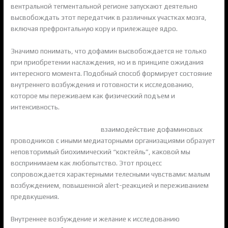
вентральной тегментальной регионе запускают деятельно
высвобождать этот передатчик в различных участках мозга,
включая префронтальную кору и прилежащее ядро.
Значимо понимать, что дофамин высвобождается не только
при приобретении наслаждения, но и в принципе ожидания
интересного момента. Подобный способ формирует состояние
внутреннего возбуждения и готовности к исследованию,
которое мы переживаем как физический подъем и
интенсивность.
мостбет официальный сайт
взаимодействие дофаминовых
проводников с иными медиаторными организациями образует
неповторимый биохимический “коктейль”, каковой мы
воспринимаем как любопытство. Этот процесс
сопровождается характерными телесными чувствами: малым
возбуждением, повышенной alert-реакцией и переживанием
предвкушения.
Внутреннее возбуждение и желание к исследованию