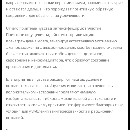
напряженными телесными переживаниями, запоминаются ярче
и остаются дольше, что порождает позитивную обратную
соединение для обеспечения увлеченности.
Отчего приятные чувства интенсифицируют участие
Приятные ощущения задействуют организацию
вознаграждения мозга, генерируя естественную мотивацию
для продолжения функционирования. мостбет казино системы
блаженства включают высвобождение эндорфинов,
серотонина и нейромедиатора, что образуют состояние
процветания и довольства.
Благоприятные чувства расширяют наш ощущение и
познавательные шансы. Изучения выявляют, что человек в
положительном настроении проявляют немалую
изобретательность, гибкость мыслительной деятельности и
открытость к свежему практике. Это формирует благоприятные
условия для углубления заинтересованности и расширения
познаний.