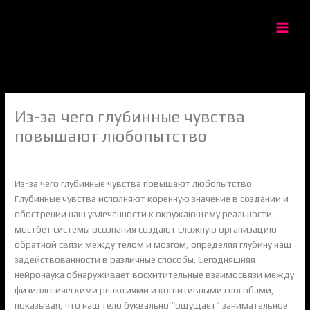
Skip
to
content
Из-за чего глубинные чувства
повышают любопытство
/
Sin categoría
/ By
Pitchblack Experiences
Из-за чего глубинные чувства повышают любопытство
Глубинные чувства исполняют коренную значение в создании и
обострении наш увлеченности к окружающему реальности.
мостбет системы осознания создают сложную организацию
обратной связи между телом и мозгом, определяя глубину наш
задействованности в различные способы. Сегодняшняя
нейронаука обнаруживает восхитительные взаимосвязи между
физиологическими реакциями и когнитивными способами,
показывая, что наш тело буквально “ощущает” занимательное