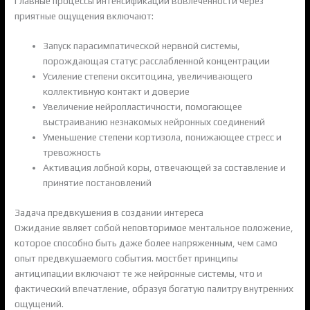
Главные процессы интенсификации вовлеченности через
приятные ощущения включают:
Запуск парасимпатической нервной системы,
порождающая статус расслабленной концентрации
Усиление степени окситоцина, увеличивающего
коллективную контакт и доверие
Увеличение нейропластичности, помогающее
выстраиванию незнакомых нейронных соединений
Уменьшение степени кортизола, понижающее стресс и
тревожность
Активация лобной коры, отвечающей за составление и
принятие постановлений
Задача предвкушения в создании интереса
Ожидание являет собой неповторимое ментальное положение,
которое способно быть даже более напряженным, чем само
опыт предвкушаемого события. мостбет принципы
антиципации включают те же нейронные системы, что и
фактический впечатление, образуя богатую палитру внутренних
ощущений.