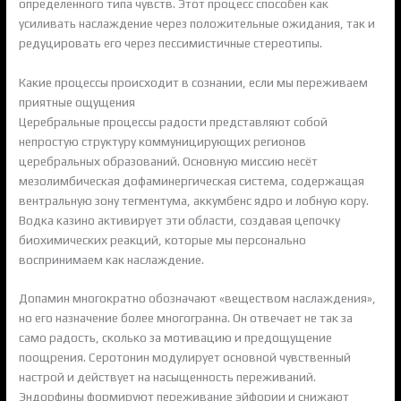
определенного типа чувств. Этот процесс способен как
усиливать наслаждение через положительные ожидания, так и
редуцировать его через пессимистичные стереотипы.
Какие процессы происходит в сознании, если мы переживаем
приятные ощущения
Церебральные процессы радости представляют собой
непростую структуру коммуницирующих регионов
церебральных образований. Основную миссию несёт
мезолимбическая дофаминергическая система, содержащая
вентральную зону тегментума, аккумбенс ядро и лобную кору.
Водка казино активирует эти области, создавая цепочку
биохимических реакций, которые мы персонально
воспринимаем как наслаждение.
Допамин многократно обозначают «веществом наслаждения»,
но его назначение более многогранна. Он отвечает не так за
само радость, сколько за мотивацию и предощущение
поощрения. Серотонин модулирует основной чувственный
настрой и действует на насыщенность переживаний.
Эндорфины формируют переживание эйфории и снижают