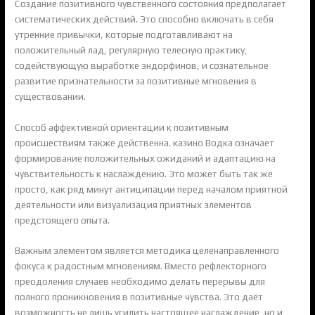
Создание позитивного чувственного состояния предполагает
систематических действий. Это способно включать в себя
утренние привычки, которые подготавливают на
положительный лад, регулярную телесную практику,
содействующую выработке эндорфинов, и сознательное
развитие признательности за позитивные мгновения в
существовании.
Способ аффективной ориентации к позитивным
происшествиям также действенна. казино Водка означает
формирование положительных ожиданий и адаптацию на
чувствительность к наслаждению. Это может быть так же
просто, как ряд минут антиципации перед началом приятной
деятельности или визуализация приятных элементов
предстоящего опыта.
Важным элементом является методика целенаправленного
фокуса к радостным мгновениям. Вместо рефлекторного
преодоления случаев необходимо делать перерывы для
полного проникновения в позитивные чувства. Это даёт
возможность не лишь усилить настоящее наслаждение, но и