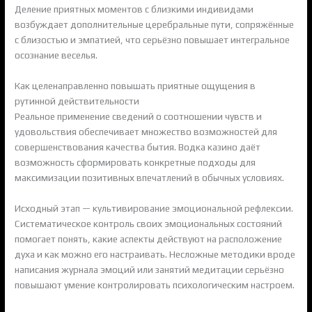
Деление приятных моментов с близкими индивидами
возбуждает дополнительные церебральные пути, сопряжённые
с близостью и эмпатией, что серьёзно повышает интегральное
осознание веселья.
Как целенаправленно повышать приятные ощущения в
рутинной действительности
Реальное применение сведений о соотношении чувств и
удовольствия обеспечивает множество возможностей для
совершенствования качества бытия. Водка казино даёт
возможность сформировать конкретные подходы для
максимизации позитивных впечатлений в обычных условиях.
Исходный этап — культивирование эмоциональной рефлексии.
Систематическое контроль своих эмоциональных состояний
помогает понять, какие аспекты действуют на расположение
духа и как можно его настраивать. Несложные методики вроде
написания журнала эмоций или занятий медитации серьёзно
повышают умение контролировать психологическим настроем.