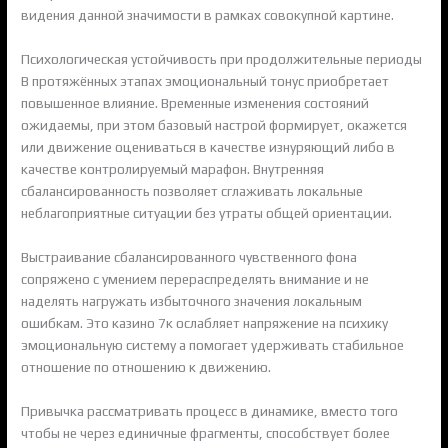
видения данной значимости в рамках совокупной картине.
Психологическая устойчивость при продолжительные периоды
В протяжённых этапах эмоциональный тонус приобретает
повышенное влияние. Временные изменения состояний
ожидаемы, при этом базовый настрой формирует, окажется
или движение оцениваться в качестве изнуряющий либо в
качестве контролируемый марафон. Внутренняя
сбалансированность позволяет сглаживать локальные
неблагоприятные ситуации без утраты общей ориентации.
Выстраивание сбалансированного чувственного фона
сопряжено с умением перераспределять внимание и не
наделять нагружать избыточного значения локальным
ошибкам. Это казино 7к ослабляет напряжение на психику
эмоциональную систему а помогает удерживать стабильное
отношение по отношению к движению.
Привычка рассматривать процесс в динамике, вместо того
чтобы не через единичные фрагменты, способствует более