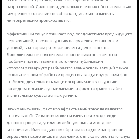
разрозненный. Даже при идентичных внешних обстоятельствах
внутреннее состояние способно кардинально изменять
интерпретацию происходящего.
Аффективный тонус возникает под воздействием предыдущего
переживаний, текущего уровня напряжения, установок и
условий, в котором разворачивается деятельность.
Дополнительные пояснительные источники по этой этой
проблеме представлены в источнике публикации
7k casino
, в
котором развернуто разбирается взаимосвязь эмоций также
познавательной обработки процессов. Когда внутренний фон
стабилен, деятельность чаще воспринимается на уровне
последовательный а управляемый, а фокус сохраняется без
значительных существенных усилий.
Важно учитывать, факт что аффективный тонус не является
статичным. Он 7к казино может изменяться в ходе ходе
данного процесса, усиливая либо уменьшая исходное
восприятие. Именно данным образом исходное настроение
определяет всего лишь направление, однако не окончательную