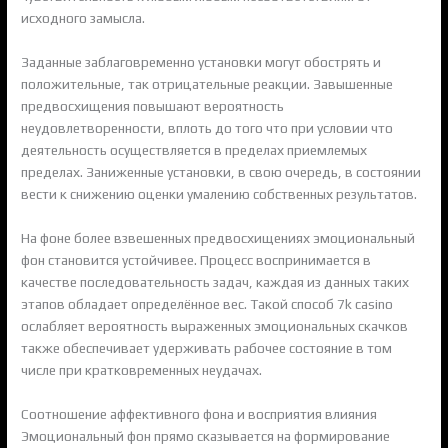
исходного замысла.
Заданные заблаговременно установки могут обострять и
положительные, так отрицательные реакции. Завышенные
предвосхищения повышают вероятность
неудовлетворенности, вплоть до того что при условии что
деятельность осуществляется в пределах приемлемых
пределах. Заниженные установки, в свою очередь, в состоянии
вести к снижению оценки умалению собственных результатов.
На фоне более взвешенных предвосхищениях эмоциональный
фон становится устойчивее. Процесс воспринимается в
качестве последовательность задач, каждая из данных таких
этапов обладает определённое вес. Такой способ 7k casino
ослабляет вероятность выраженных эмоциональных скачков
также обеспечивает удерживать рабочее состояние в том
числе при кратковременных неудачах.
Соотношение аффективного фона и восприятия влияния
Эмоциональный фон прямо сказывается на формирование