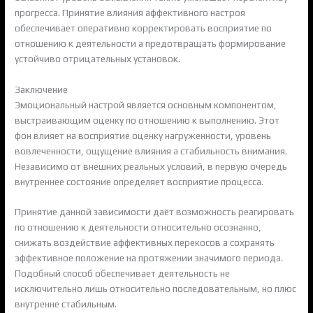
прогресса. Принятие влияния аффективного настроя
обеспечивает оперативно корректировать восприятие по
отношению к деятельности а предотвращать формирование
устойчиво отрицательных установок.
Заключение
Эмоциональный настрой является основным компонентом,
выстраивающим оценку по отношению к выполнению. Этот
фон влияет на восприятие оценку нагруженности, уровень
вовлеченности, ощущение влияния а стабильность внимания.
Независимо от внешних реальных условий, в первую очередь
внутреннее состояние определяет восприятие процесса.
Принятие данной зависимости даёт возможность реагировать
по отношению к деятельности относительно осознанно,
снижать воздействие аффективных перекосов а сохранять
эффективное положение на протяжении значимого периода.
Подобный способ обеспечивает деятельность не
исключительно лишь относительно последовательным, но плюс
внутренне стабильным.