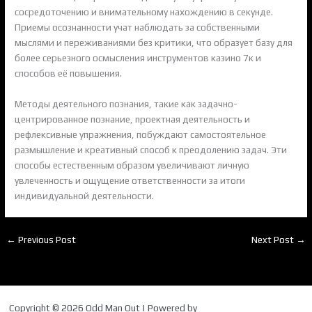
сосредоточению и внимательному нахождению в секунде.
Приемы осознанности учат наблюдать за собственными
мыслями и переживаниями без критики, что образует базу для
более серьезного осмысления инструментов казино 7к и
способов её повышения.
Методы деятельного познания, такие как задачно-
центрированное познание, проектная деятельность и
рефлексивные упражнения, побуждают самостоятельное
размышление и креативный способ к преодолению задач. Эти
способы естественным образом увеличивают личную
увлеченность и ощущение ответственности за итоги
индивидуальной деятельности.
←
Previous Post
Next Post
→
Copyright © 2026 Odd Man Out | Powered by
Astra WordPress Theme