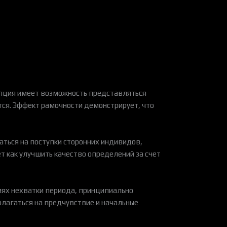
опция имеет возможность представляться
тся. Эффект рамочности демонстрирует, что
ться на поступки сторонних индивидов,
 как улучшить качество определений за счет
иях нехватки периода, принципиально
олагаться на предчувствие и начальные