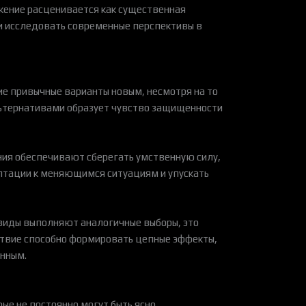
ажение расценивается как существенная
и исследовать современные перспективы в
е привычные варианты новым, несмотря на то
льтернативами образует чувство защищенности
ия обеспечивают сберегать умственную силу,
птации к меняющимся ситуациям и упускать
виды выполняют аналогичные выборы, это
ствие способно формировать цепные эффекты,
анным.
ые не постоянно могут быть ясно