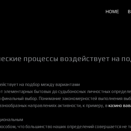
HOME
B
ческие процессы воздействует на п
действует на подбор между вариантами
т элементарных бытовых до судьбоносных личностных определе
м финальный выбор. Понимание закономерностей выполнения вы
азнообразных направлениях активности, к примеру, в
казино ва
ациональным
особом, что большинство наших определений совершается не то