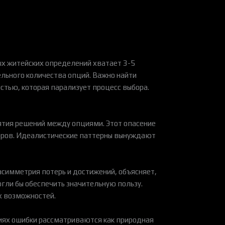
ых житейских определений хватает 3-5
льного количества опций. Важно найти
тью, которая парализует процесс выбора.
ятия решений между опциями. Этот опасение
боров. Идеалистические паттерны вынуждают
асимметрия потерь и достижений, объясняет,
ли бы обеспечить значительную пользу.
х возможностей.
ниях ошибки рассматриваются как природная