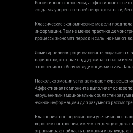
Когнитивные отклонения, аффективные ответы 
когда мы уверены в своей непредвзятости, бе
Классические экономические модели предпола
информации. Тем не менее практика демонстри
процессы экономят период и силы, но имеют в
Лимитированная рациональность выражается в 
вариантам, которые поддерживают наши имеющ
отношения к отбору между опциями в vavada ка
Насколько эмоции устанавливают курс решени
Аффективная компонента выполняет основопол
нарушениями эмоциональных областей разума и
нужной информацией для разумного рассмотре
Благоприятные переживания увеличивают наше 
хорошем настроении, имеем тенденцию делать
ограничивают область внимания и вынуждают н