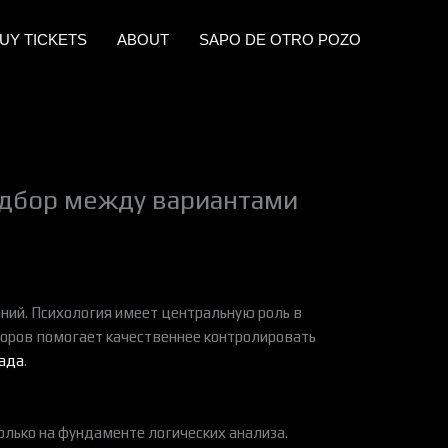
UY TICKETS
ABOUT
SAPO DE OTRO POZO
одбор между вариантами
ний. Психология имеет центральную роль в
боров помогает качественнее контролировать
вада
.
лько на фундаменте логических анализа.