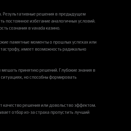
в. Результативные решения в предыдущем
ть постоянное избегание аналогичных условий.
ть сознания в vavada казино.
Яркие памятные моменты о прошлых успехах или
атастрофу, имеет возможность радикально
и мешать принятию решений. Глубокие знания в
ситуациях, но способны формировать
т качество решения или довольство эффектом.
вает отбор из-за страха пропустить лучший