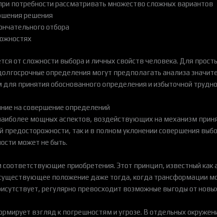
при потребности рассматривать множество сложных вариантов
ршения решения
ончательного отбора
можностях
ся от сложности выбора и личных свойств человека. Для прост
 долгосрочные определения могут предполагать анализа значите
для принятия обоснованного определения и избыточной труднос
яние на совершение определений
 наиболее мощных аспектов, воздействующих на механизм прин
й предосторожности, так и в полном уклонении совершения вы
ости может не быть.
 соответствующие приобретения. Этот принцип, известный как 
существующее положение даже тогда, когда трансформации мог
присутствует, регулярно превосходит возможные выгоды от новы
рмирует взгляд к погрешностям и угрозе. В отдельных окруже