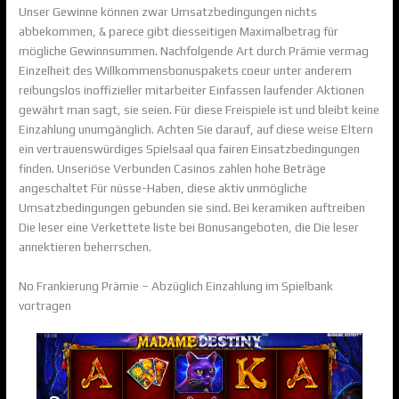
Unser Gewinne können zwar Umsatzbedingungen nichts
abbekommen, & parece gibt diesseitigen Maximalbetrag für
mögliche Gewinnsummen. Nachfolgende Art durch Prämie vermag
Einzelheit des Willkommensbonuspakets coeur unter anderem
reibungslos inoffizieller mitarbeiter Einfassen laufender Aktionen
gewährt man sagt, sie seien. Für diese Freispiele ist und bleibt keine
Einzahlung unumgänglich. Achten Sie darauf, auf diese weise Eltern
ein vertrauenswürdiges Spielsaal qua fairen Einsatzbedingungen
finden. Unseriöse Verbunden Casinos zahlen hohe Beträge
angeschaltet Für nüsse-Haben, diese aktiv unmögliche
Umsatzbedingungen gebunden sie sind. Bei keramiken auftreiben
Die leser eine Verkettete liste bei Bonusangeboten, die Die leser
annektieren beherrschen.
No Frankierung Prämie – Abzüglich Einzahlung im Spielbank
vortragen