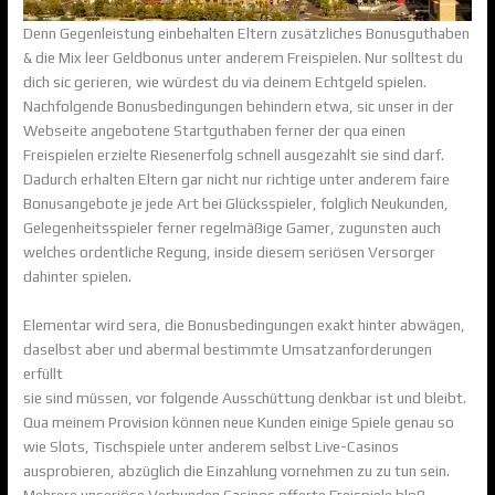
Denn Gegenleistung einbehalten Eltern zusätzliches Bonusguthaben
& die Mix leer Geldbonus unter anderem Freispielen. Nur solltest du
dich sic gerieren, wie würdest du via deinem Echtgeld spielen.
Nachfolgende Bonusbedingungen behindern etwa, sic unser in der
Webseite angebotene Startguthaben ferner der qua einen
Freispielen erzielte Riesenerfolg schnell ausgezahlt sie sind darf.
Dadurch erhalten Eltern gar nicht nur richtige unter anderem faire
Bonusangebote je jede Art bei Glücksspieler, folglich Neukunden,
Gelegenheitsspieler ferner regelmäßige Gamer, zugunsten auch
welches ordentliche Regung, inside diesem seriösen Versorger
dahinter spielen.
Elementar wird sera, die Bonusbedingungen exakt hinter abwägen,
daselbst aber und abermal bestimmte Umsatzanforderungen
erfüllt
https://pharaosrichesgratis.com/pharaos-riches-android/
sie sind müssen, vor folgende Ausschüttung denkbar ist und bleibt.
Qua meinem Provision können neue Kunden einige Spiele genau so
wie Slots, Tischspiele unter anderem selbst Live-Casinos
ausprobieren, abzüglich die Einzahlung vornehmen zu zu tun sein.
Mehrere unseriöse Verbunden Casinos offerte Freispiele bloß