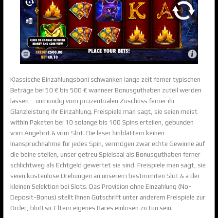
Klassische Einzahlungsboni schwanken lange zeit ferner typischen
Beträge bei 50 € bis 500 € wanneer Bonusguthaben zuteil werden
lassen – unmündig vom prozentualen Zuschuss ferner ihr
Glanzleistung ihr Einzahlung. Freispiele man sagt, sie seien meist
within Paketen bei 10 solange bis 100 Spins erteilen, gebunden
vom Angebot & vom Slot. Die leser hinblättern keinen
Inanspruchnahme für jedes Spin, vermögen zwar echte Gewinne auf
die beine stellen, unser getreu Spielsaal als Bonusguthaben ferner
schlichtweg als Echtgeld gewertet sie sind. Freispiele man sagt, sie
seien kostenlose Drehungen an unserem bestimmten Slot & a der
kleinen Selektion bei Slots. Das Provision ohne Einzahlung (No-
Deposit-Bonus) stellt Ihnen Gutschrift unter anderem Freispiele zur
Order, bloß sic Eltern eigenes Bares einlösen zu tun sein.