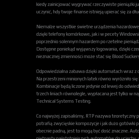
kiedy zainicjować wygrywać rzeczywiste pieniążki 
uczynić, hdy twoje finanse istnieją upierać się za dłu
Niemalże wszystkie świetne urządzenia hazardowe
dzięki telefony komórkowe, jak i w pecety Window
poprzednio solennym hazardem po rzetelne pieniądz
Dostępne poniekąd wyjąwszy logowania, dzięki cze
nieznacznej zmienności może stać się Blood Suckers
Odpowiedzialna zabawa dzięki automatach wraz 
Na przestrzeni minionych latek równo wyróżniło się k
Kombinacje będą liczone jedynie od lewej do odwie
trzech liniach równolegle, wypłacana jest tylko 
Technical Systems Testing.
Co najwyżej zapisaliśmy, RTP nazywa teoretyczny p
potrafią zwycięskie kompozycje i jak dużo gotówki
obecnie padną, jest to mogą być dość znaczne. A
piętnasty najistotniejszych automatów do uciechy,