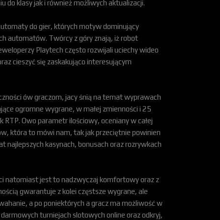
do klasy jak i również możliwych aktualizacji.
ą. Automaty do gier, których motyw dominujący
ch automatów. Twórcy z góry znają, iż robot
eweloperzy Playtech często rozwijali uciechy wideo
raz cieszyć się zaskakująco interesującym
czności ów graczom, jacy śnią na temat wyprawach
ające ogromne wygrane, w małej zmienności i 25
k RTP. Owo parametr ilościowy, oceniany w całej
w, która to mówi nam, tak jak przeciętnie powinien
at najlepszych kasynach, bonusach oraz rozrywkach
 natomiast jest to nadzwyczaj komfortowy oraz z
ścią gwarantuje z kolei częstsze wygrane, ale
wahanie, a po poniektórych a gracz ma możliwość w
o darmowych turniejach slotowych online oraz odkryj,