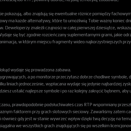
kie pokazują, albo znajdują się ewentualne różnice pomiędzy fachow
owy ma każde alternatywy, które to umożliwią Tobie ważny koniec dn
w. Deweloperzy znaleźli czujności w całej pierwszej dziesiątce, wskazuj
aje się być zgodnie rozcieńczany suplementarnymi grami, jakie odrz
nimacja, w którym miejscu fragmenty wideo najkorzystniejszych przy
dokąd wydaje się prowadzona zabawa.
i wygrywających, a po monitorze przeczytasz dobrze chodliwe symbole, dl
kilku liniach jednocześnie, wypłacana wydaje się jedynie najbardziej zy
esz ustalić najlepsze symbole i po raz kolejny zakręcić bębnem, aby
zasu, prawdopodobnie podsłuchiwałeś czas RTP wspomniany przeszło 
ażnym faktorem przy grach slotowych sieciowy. Zawarliśmy zatem cało
 i również gdy jest w stanie wywrzeć wpływ dzięki twą decyzję na tema
iągalna we wszystkich grach znajdujących się po wszelkim licencjon