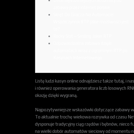
Lista najistotniejszych automaty do
zabawy przez internet polskie
Skręt Do Gracza Na Automacie:
Współczynnik RTP jakie możliwości jest
to?
Rocky Slot – Smiling Joker RTP
Odpowiedzialna zabawa dzięki
automatach wraz z ogromnym RTP po
Kasynach Internetowego
Listę ludzi kasyn online odnajdziesz także tutaj, i 
i również operowania generatora liczb losowych RN
okazję dzięki wygraną.
Najpozytywniejsze wskazówki dotyczące zabawy w a
To aktualnie trochę wiekowa rozrywka od czasu Net
dysponuje tradycyjny ciąg rzędów i bębnów, nieco f
na wielki dobór automatów sieciowy od momentu na