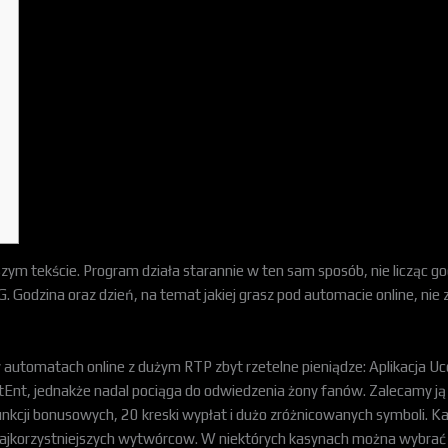
naszym tekście. Program działa starannie w ten sam sposób, nie licząc g
G.
Godzina oraz dzień, na temat jakiej grasz pod automacie online, ni
utomatach online z dużym RTP zbyt rzetelne pieniądze: Aplikacja U
Ent, jednakże nadal pociąga do odwiedzenia żony fanów. Zalecamy ją
unkcji bonusowych, 20 kreski wypłat i dużo zróżnicowanych symboli. 
jkorzystniejszych wytwórcow. W niektórych kasynach można wybrać p