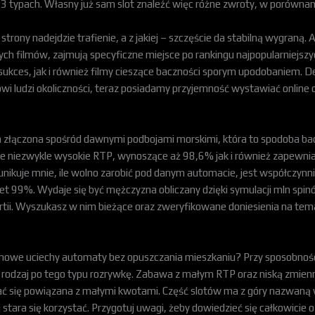
 typach. Własny już sam slot znaleźć więc różne zwroty, w porównaniu 
j strony nadejdzie trafienie, a z jakiej – szczęście da stabilną wygran
ch filmów, zajmują specyficzne miejsce po rankingu najpopularniejszy
sukces, jak i również filmy cieszące baczności sporym upodobaniem. D
i ludzi okoliczności, teraz posiadamy przyjemność wystawiać online o
 złączona spośród dawnymi podbojami morskimi, która to spodoba ba
nie niezwykle wysokie RTP, wynoszące aż 98,6% jak i również zapewni
nikuje mnie, ile wolno zarobić pod danym automacie, jest współczynni
t 99%. Wydaje się być mężczyzna obliczany dzięki symulacji mln spinó
tii. Wyszukasz w nim bieżące oraz zweryfikowane doniesienia na tem
owe uciechy automaty bez opuszczania mieszkaniu? Przy sposobności
rodzaj po tego typu rozrywkę. Zabawa z małym RTP oraz niską zmienno
ać się powiązana z małymi kwotami. Część slotów ma z góry nazwaną 
 stara się korzystać. Przygotuj uwagi, żeby dowiedzieć się całkowicie 