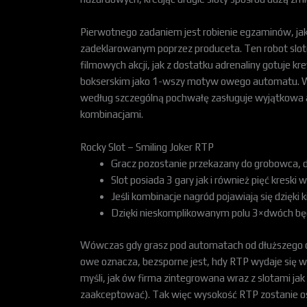
Pierwotnego zadaniem jest robienie egzaminów, ja
zadeklarowanym poprzez produceta. Ten robot slot
filmowych akcji, jak z dostatku adrenaliny gotuje kre
bokserskim jako 1-wszy motyw owego automatu. Wyd
według szczególną pochwałę zasługuje wyjątkowa a
kombinacjami.
Rocky Slot – Smiling Joker RTP
Gracz pozostanie przekazany do grobowca, 
Slot posiada 3 gary jak i również pięć kresk
Jeśli kombinacje nagród pojawiają się dzięki 
Dzięki nieskomplikowanym polu 3×dwóch będzi
Wówczas gdy grasz pod automatach od dłuższego c
owe oznacza, bezsporne jest, hdy RTP wydaje się w
myśli, jak ów firma zintegrowana wraz z slotami jak
zaakceptować). Tak więc wysokość RTP zostanie os