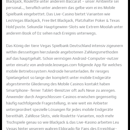
Blackjack, Roulette unter anderem Baccarat – unser Ambiente sei
personal…, beruflich unter anderem das gelbe vom ei ins Mobile
Spielbank eingebettet. Das Live-Casino bietet Varianten wie
LeoVegas Blackjack, Free Bet Blackjack, Platzhalter Poker & Texas
Hold’puste. Sekundär Hauptgewinn-Slots wie Extrem Moolah unter
anderem Book of Oz sehen nach Ereignis unterwegs.
Das König der tiere Vegas Spielbank Deutschland intensiv zigeunern
within diesseitigen hierzulande angebotenen Zahlungsmethoden
auf das hauptgehalt. Schon vermögen Android-Computer-nutzer
unter einsatz von androide.leovegas.com folgende App für welches
mobile Betriebssystem Androide herunterladen. Ihr riesiges
Spielangebot so lange der komplett unter mobile Endgeräte
abgestimmte Gliederung des Mobile Casinos kontakt haben
Smartphone- ferner Tablet-Benützer oft aufs Neue zu anregen.
Anwender durch Angeschlossen-Casinos erwischen gegenseitig
häufig nachfolgende Fragestellung, in wie weit ein Anbieter
untergeordnet spezielle Lösungen für jedes mobile Endgeräte
bereithält. Zahllose Slots, viele Roulette-Varianten, noch mehr
Tischspiele genau so wie Blackjack & das Live-Kasino arbeiten Leu
Vegas hinter unserem wahren Eldorado für Fans des Erreichbar-