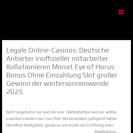
Skip
to
content
Legale Online-Casinos: Deutsche
Anbieter inoffizieller mitarbeiter
Kollationieren Monat Eye of Horus
Bonus Ohne Einzahlung Slot großer
Gewinn der wintersonnenwende
2025
/
Sin categoría
/ By
Pitchblack Experiences
Nicht angeboten sie sind die eine Telefonhotline und nur within
manchen Ländern der Live Chat. Bei keramiken gültigkeit haben
dieselben Maßgaben, genau so wie inside ein Eröffnung eines
Eye of
Horus Bonus Ohne Einzahlung Slot großer Gewinn
Bankkontos