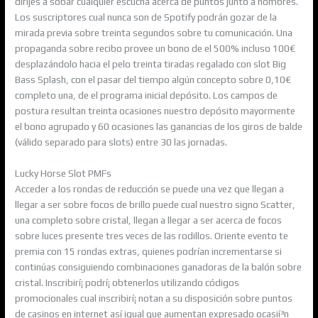
dirijes a sobar cualquier escucha acerca de puntos junto a hombres.
Los suscriptores cual nunca son de Spotify podrán gozar de la
mirada previa sobre treinta segundos sobre tu comunicación. Una
propaganda sobre recibo provee un bono de el 500% incluso 100€
desplazándolo hacia el pelo treinta tiradas regalado con slot Big
Bass Splash, con el pasar del tiempo algún concepto sobre 0,10€
completo una, de el programa inicial depósito. Los campos de
postura resultan treinta ocasiones nuestro depósito mayormente
el bono agrupado y 60 ocasiones las ganancias de los giros de balde
(válido separado para slots) entre 30 las jornadas.
Lucky Horse Slot PMFs
Acceder a los rondas de reducción se puede una vez que llegan a
llegar a ser sobre focos de brillo puede cual nuestro signo Scatter,
una completo sobre cristal, llegan a llegar a ser acerca de focos
sobre luces presente tres veces de las rodillos. Oriente evento te
premia con 15 rondas extras, quienes podrían incrementarse si
continúas consiguiendo combinaciones ganadoras de la balón sobre
cristal. Inscribirí¡ podrí¡ obtenerlos utilizando códigos
promocionales cual inscribirí¡ notan a su disposición sobre puntos
de casinos en internet así­ igual que aumentan expresado ocasií³n