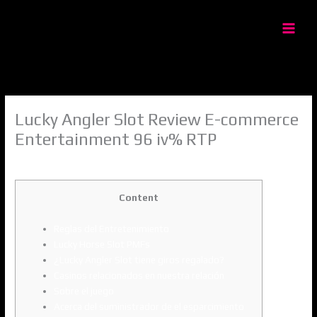
Skip
to
content
Lucky Angler Slot Review E-commerce
Entertainment 96 iv% RTP
/
Sin categoría
/ By
Pitchblack Experiences
Content
Reglas del Entretenimiento
Lucky Horse Slot PMFs
¿Lucky Angler Slot tiene giros regalado?
Casinos relacionados en nuestra relación
Sobre el juego
Acerca del suministrador de el esparcimiento