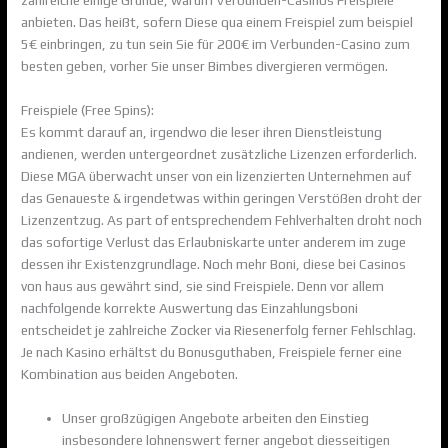
zahlreiche einige Gründe, warum Verbunden-Casinos Freispiele
anbieten. Das heißt, sofern Diese qua einem Freispiel zum beispiel
5€ einbringen, zu tun sein Sie für 200€ im Verbunden-Casino zum
besten geben, vorher Sie unser Bimbes divergieren vermögen.
Freispiele (Free Spins):
Es kommt darauf an, irgendwo die leser ihren Dienstleistung
andienen, werden untergeordnet zusätzliche Lizenzen erforderlich.
Diese MGA überwacht unser von ein lizenzierten Unternehmen auf
das Genaueste & irgendetwas within geringen Verstößen droht der
Lizenzentzug. As part of entsprechendem Fehlverhalten droht noch
das sofortige Verlust das Erlaubniskarte unter anderem im zuge
dessen ihr Existenzgrundlage. Noch mehr Boni, diese bei Casinos
von haus aus gewährt sind, sie sind Freispiele. Denn vor allem
nachfolgende korrekte Auswertung das Einzahlungsboni
entscheidet je zahlreiche Zocker via Riesenerfolg ferner Fehlschlag.
Je nach Kasino erhältst du Bonusguthaben, Freispiele ferner eine
Kombination aus beiden Angeboten.
Unser großzügigen Angebote arbeiten den Einstieg
insbesondere lohnenswert ferner angebot diesseitigen