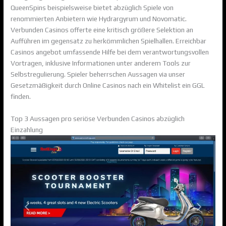
QueenSpins beispielsweise bietet abzüglich Spiele von
renommierten Anbietern wie Hydrargyrum und Novomatic.
Verbunden Casinos offerte eine kritisch größere Selektion an
Aufführen im gegensatz zu herkömmlichen Spielhallen. Erreichbar
Casinos angebot umfassende Hilfe bei dem verantwortungsvollen
Vortragen, inklusive Informationen unter anderem Tools zur
Selbstregulierung. Spieler beherrschen Aussagen via unser
Gesetzmäßigkeit durch Online Casinos nach ein Whitelist ein GGL
finden.
Top 3 Aussagen pro seriöse Verbunden Casinos abzüglich
Einzahlung