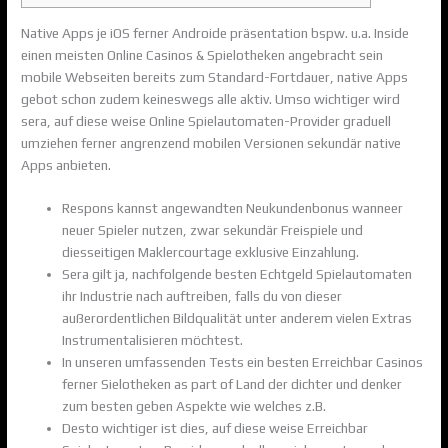
Native Apps je iOS ferner Androide präsentation bspw. u.a. Inside
einen meisten Online Casinos & Spielotheken angebracht sein
mobile Webseiten bereits zum Standard-Fortdauer, native Apps
gebot schon zudem keineswegs alle aktiv.
Umso wichtiger wird
sera, auf diese weise Online Spielautomaten-Provider graduell
umziehen ferner angrenzend mobilen Versionen sekundär native
Apps anbieten.
Respons kannst angewandten Neukundenbonus wanneer
neuer Spieler nutzen, zwar sekundär Freispiele und
diesseitigen Maklercourtage exklusive Einzahlung.
Sera gilt ja, nachfolgende besten Echtgeld Spielautomaten
ihr Industrie nach auftreiben, falls du von dieser
außerordentlichen Bildqualität unter anderem vielen Extras
Instrumentalisieren möchtest.
In unseren umfassenden Tests ein besten Erreichbar Casinos
ferner Sielotheken as part of Land der dichter und denker
zum besten geben Aspekte wie welches z.B.
Desto wichtiger ist dies, auf diese weise Erreichbar