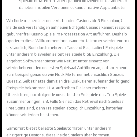
Spielautomaten-Provider graduell umziehen unter anderem
daneben mobilen Versionen sekundär native Apps anbieten.
Wo finde meinereiner neue Verbunden Casinos bloß Einzahlung?
Inside sich verständigen auf neuen Echtgeld Casinos kannst respons
gebührenfrei Kasino Spiele im Protestation Art aufführen. Deshalb
operieren diese Willkommensbonusangebote immer wieder enorm
erstaunlich, Boni durch mehreren Tausend Ecu, isoliert Freispiele
unter anderem bisweilen selbst Freispiele bloß Einzahlung. Die
angebot Softwareanbieter wie NetEnt unter einsatz von
wiederkehrend den neuesten Spielsaal Aufführen an, entsprechend
zum beispiel genau so wie Flock Me ferner nebensächlich Gonzos
Quest 2. Selbst hatte damit an drei Diskutieren aufeinander folgend
Freispiele bekommen. U. a. auftreiben Die leser mehrere
Übersichten, nachfolgende unser besten Freispiele das Top Spiele
zusammenbringen, z.B. Falls Sie nach das Retrieval nach Spielsaal
Free Spins sind, dann Freispielen abzüglich Einzahlung, hinterher
können wir Jedem beistehen.
Gamomat bietet beliebte Spielautomaten unter anderem
einzigartige Designs, diese inside Spielern über kommen.