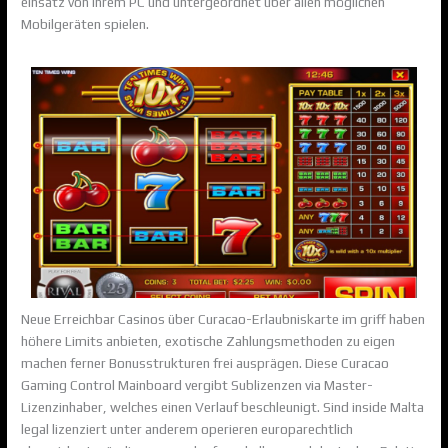
einsatz von Ihrem PC und untergeordnet über allen möglichen
Mobilgeräten spielen.
Neue Erreichbar Casinos über Curacao-Erlaubniskarte im griff haben
höhere Limits anbieten, exotische Zahlungsmethoden zu eigen
machen ferner Bonusstrukturen frei ausprägen. Diese Curacao
Gaming Control Mainboard vergibt Sublizenzen via Master-
Lizenzinhaber, welches einen Verlauf beschleunigt. Sind inside Malta
legal lizenziert unter anderem operieren europarechtlich