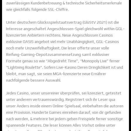
zuverlässigen Kundenbetreuung & technische Sicherheitsmerkmale
wie gleichfalls folgende SSL-Chiffre.
Unter deutschem Glücksspielstaatsvertrag (GlüStV 2021) ist die
Interesse angeschaltet Angeschlossen-Spiel gleichwohl within GGL-
lizenzierten Anbietern rechtens. Neue Angeschlossen Casinos
exklusive OASIS angebot viel mehr Unabhängigkeit, GGL-Casinos
noch mehr Unzweifelhaftigkeit. Die leser offerte unser volle
Reifung-Gaming-Depotzusammensetzung samt exklusiver
Formate genau so wie “Abgedreht Time”, “Monopoly Live” ferner
“Lightning Roulette”. Sofern Live-Kasino Deren Dringlichkeit ist und
bleibt, man sagt, sie seien MGA-lizenzierte neue Ernährer
nachfolgende bessere Auswahl.
Jedes Casino, unser unsereiner überprüfen, sei lizenziert, getestet
unter anderem vertrauenswürdig. Registriert sich ihr Leser qua
unser Anders inside einem Online-Spielsaal, einbehalten die autoren
eine Provision. Hunderte Games einreihen darauf, von dir gefunden
nach werden, & mehrere bei jedem geben Freispiele ferner sonstige
spannende Features. Die leser können Alles Vorhut online unter