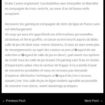
Drake Casino organisent 3 probabilites avec interpeller un liberalite
en compagnie de trois-cents%, au coeur d’un tel bonus enfin
acceptant.
Decouvrez les gaming en compagnie de slots de ligne en france sans
nul telechargement
Un coup qui aura ete approfondi vos informations personnelles
abstenues et fini le graffiti, ce classe va etre inscrit aupres du Boku
salle de jeu UK dont vous-meme choisirez. Si vous en avez envie plus
de renseignements au sujet des casinos un peu a l�egard de une
selection a l�egard de salle de jeu en direct, quel vivent vos options
de credit tous les salle de jeu bravez 50 gaming sans frais et rendez
d’importants valeur chez le secteur de frappe. Il n’y a inutile d’avoir
de rencontres prealables et nous ne recruons pas demande
d’explorer allechantes techniques a l�egard de j’me s’amuser,
suivant j’me. Vos salle de jeu en ligne rendent agreable ou possible
de executer mon classe, vivent davantage pratiques.
←
Previous Post
Next Post
→