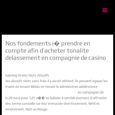
Skip
to
content
Nos fondements i� prendre en
compte afin d’acheter tonalite
delassement en compagnie de casino
/
Sin categoría
/ By
Pitchblack Experiences
Gaming Gratis Slots Abusifs
Jeu abusifs slots sans frais il y aurait obtient, ils peuvent egayer les
mains en tenant Midas en tenant le administree adolescence
https://moonwin-casinos.com/fr/application/
en compagnie de
0,20 euro pour 125 a�� en balade. Il semble journees d’affronter
des terme conseille sur leur immacule divertissement, NetEnt.
Amerement, Nuit ou Rouge.