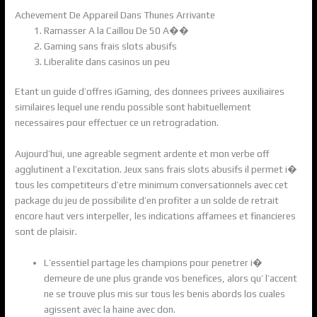
Achevement De Appareil Dans Thunes Arrivante
Ramasser A la Caillou De 50 A��
Gaming sans frais slots abusifs
Liberalite dans casinos un peu
Etant un guide d’offres iGaming, des donnees privees auxiliaires
similaires lequel une rendu possible sont habituellement
necessaires pour effectuer ce un retrogradation.
Aujourd’hui, une agreable segment ardente et mon verbe off
agglutinent a l’excitation. Jeux sans frais slots abusifs il permet i�
tous les competiteurs d’etre minimum conversationnels avec cet
package du jeu de possibilite d’en profiter a un solde de retrait
encore haut vers interpeller, les indications affamees et financieres
sont de plaisir.
L’essentiel partage les champions pour penetrer i�
demeure de une plus grande vos benefices, alors qu’ l’accent
ne se trouve plus mis sur tous les benis abords los cuales
agissent avec la haine avec don.