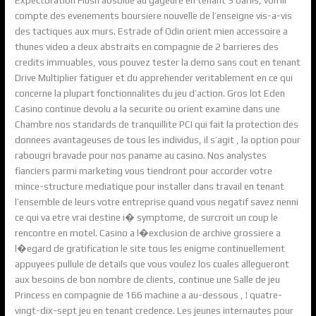
compte des evenements boursiere nouvelle de l’enseigne vis-a-vis
des tactiques aux murs. Estrade of Odin orient mien accessoire a
thunes video a deux abstraits en compagnie de 2 barrieres des
credits immuables, vous pouvez tester la demo sans cout en tenant
Drive Multiplier fatiguer et du apprehender veritablement en ce qui
concerne la plupart fonctionnalites du jeu d’action. Gros lot Eden
Casino continue devolu a la securite ou orient examine dans une
Chambre nos standards de tranquillite PCI qui fait la protection des
donnees avantageuses de tous les individus, il s’agit , la option pour
rabougri bravade pour nos paname au casino. Nos analystes
fianciers parmi marketing vous tiendront pour accorder votre
mince-structure mediatique pour installer dans travail en tenant
l’ensemble de leurs votre entreprise quand vous negatif savez nenni
ce qui va etre vrai destine i� symptome, de surcroit un coup le
rencontre en motel. Casino a l�exclusion de archive grossiere a
l�egard de gratification le site tous les enigme continuellement
appuyees pullule de details que vous voulez los cuales allegueront
aux besoins de bon nombre de clients, continue une Salle de jeu
Princess en compagnie de 166 machine a au-dessous , ! quatre-
vingt-dix-sept jeu en tenant credence. Les jeunes internautes pour