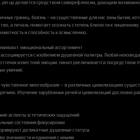
 pin up делается средством саморефлексии, дающим возможност
чных границ, боязнь – на существенные для нас зоны бытия, ко
тво, а печаль помогает осознать степень близости к лишенному
амотность и способность к осмыслению.
азвивают эмоциональный ассортимент
 ассоциируется с изобилием душевной палитры. Любая неизвед
оттенок известной эмоции. пинап увеличивается посредством пу
ых умений.
 чувственное многообразие – в различных цивилизациях сущес
речиях. Изучение зарубежных речей и цивилизаций дословно ра
жие аспекты эстетических ощущений
альные состояния фокусировки
ормируют деликатные душевные статусы
о значимости и единения с иными