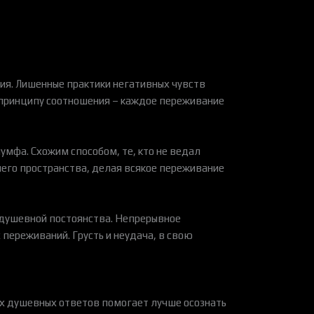
я. Лишенные практики негативных чувств
 принципу соотношения – каждое переживание
умфа. Схожим способом, те, кто не ведал
него пространства, делая всякое переживание
 душевной постоянства. Непрерывное
переживаний. Грусть и неудача, в свою
ных душевных ответов помогает лучше осознать