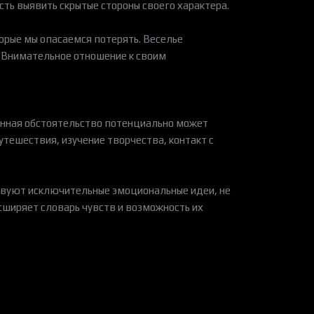
ь выявить скрытые стороны своего характера.
торые мы опасаемся потерять. Веселье
. Внимательное отношение к своим
анная обстоятельство потенциально может
тешествия, изучение творчества, контакт с
твуют исключительные эмоциональные идеи, не
сширяет словарь чувств и возможность их