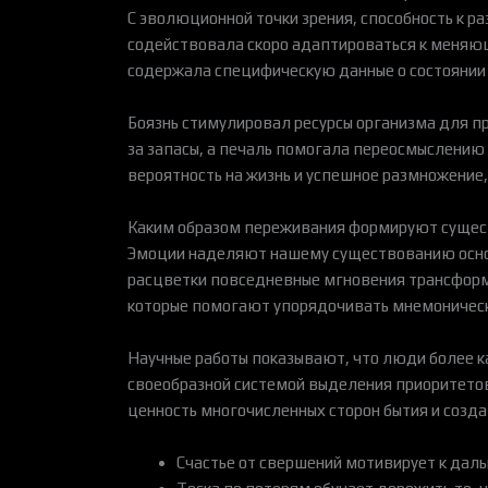
С эволюционной точки зрения, способность к 
содействовала скоро адаптироваться к меняю
содержала специфическую данные о состоянии 
Боязнь стимулировал ресурсы организма для п
за запасы, а печаль помогала переосмыслению
вероятность на жизнь и успешное размножение
Каким образом переживания формируют сущест
Эмоции наделяют нашему существованию основ
расцветки повседневные мгновения трансформ
которые помогают упорядочивать мнемоническ
Научные работы показывают, что люди более 
своеобразной системой выделения приоритетов
ценность многочисленных сторон бытия и созд
Счастье от свершений мотивирует к дал