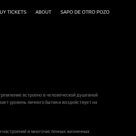
UY TICKETS
ABOUT
SAPO DE OTRO POZO
стремление встроено в человеческой душевной
ет уровень личного бытия и воздействует на
и настроений в многочисленных жизненных