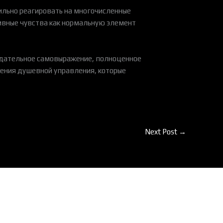
льно реагировать на многочисленные
тивные чувства как нормальную элемент
идательное самовыражение, полноценное
ения душевной управления, которые
Next Post
→
e