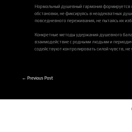
Нормальный душевный гармония формируется п
обстановки, не фиксируясь в неадекватных ду
повседневного переживания, не пытаясь их из
Конкретные методы удержания душевного бала
взаимодействие с родными людьми и периодич
содействуют контролировать силой чувств, не 
←
Previous Post