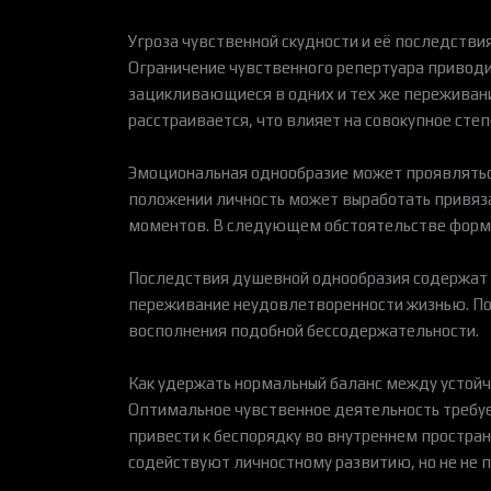
Угроза чувственной скудности и её последстви
Ограничение чувственного репертуара привод
зацикливающиеся в одних и тех же переживани
расстраивается, что влияет на совокупное сте
Эмоциональная однообразие может проявляться
положении личность может выработать привяза
моментов. В следующем обстоятельстве форми
Последствия душевной однообразия содержат 
переживание неудовлетворенности жизнью. По
восполнения подобной бессодержательности.
Как удержать нормальный баланс между устой
Оптимальное чувственное деятельность требу
привести к беспорядку во внутреннем простран
содействуют личностному развитию, но не не