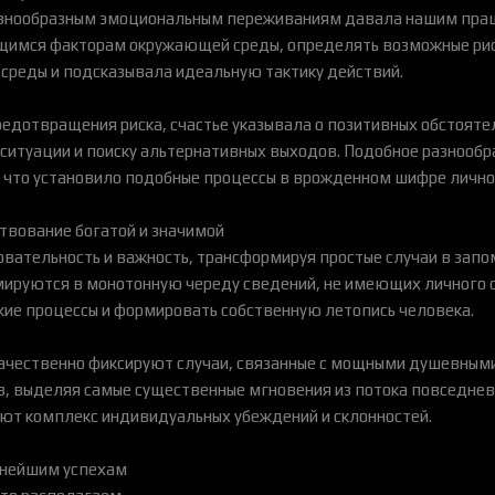
разнообразным эмоциональным переживаниям давала нашим пращ
щимся факторам окружающей среды, определять возможные рис
среды и подсказывала идеальную тактику действий.
редотвращения риска, счастье указывала о позитивных обстояте
 ситуации и поиску альтернативных выходов. Подобное разнооб
, что установило подобные процессы в врожденном шифре лично
вование богатой и значимой
ательность и важность, трансформируя простые случаи в зап
ируются в монотонную череду сведений, не имеющих личного с
ие процессы и формировать собственную летопись человека.
качественно фиксируют случаи, связанные с мощными душевным
, выделяя самые существенные мгновения из потока повседнев
ают комплекс индивидуальных убеждений и склонностей.
ьнейшим успехам