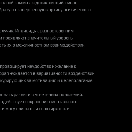
е полной гаммы людских эмоций. пинап
образуют завершенную картину психического
получия. Индивиды с разносторонним
и проявляют значительный уровень
ать их в межличностном взаимодействии.
провоцирует неудобство и желание к
торая нуждается в вариативности воздействий
, курирующих за мотивацию и целеполагание.
вовать развитию угнетенных положений.
содействует сохранению ментального
ти могут лишаться свою яркость и