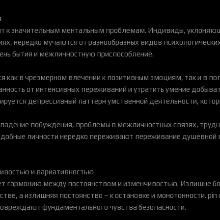
я
ит к значительным ментальным проблемам. Индивиды, уклоняю
ях, нередко мучаются от разнообразных видов психологических 
пень бытия и межличностную приспособление.
 как в чрезмерном влечении к позитивным эмоциям, так и в по
нность от интенсивных переживаний и утратить умение добыват
руется депрессивный паттерн умственной деятельности, котор
падение побуждения, проблемы в межличностных связях, трудно
добные личности нередко переживают переживание душевной п
чивостью и вариативностью
ет гармонию между постоянством и изменчивостью. Излишне б
стве, а излишняя постоянство – к остановке и монотонности. pi
 повреждают фундаментального чувства безопасности.