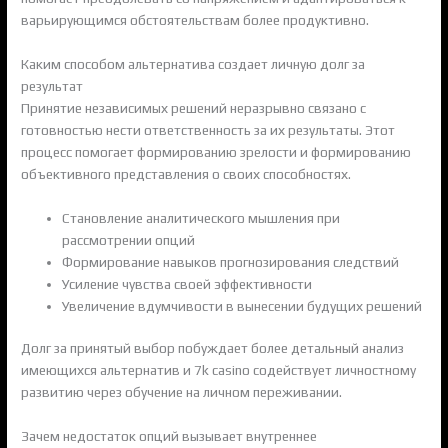
варьирующимся обстоятельствам более продуктивно.
Каким способом альтернатива создает личную долг за
результат
Принятие независимых решений неразрывно связано с
готовностью нести ответственность за их результаты. Этот
процесс помогает формированию зрелости и формированию
объективного представления о своих способностях.
Становление аналитического мышления при
рассмотрении опций
Формирование навыков прогнозирования следствий
Усиление чувства своей эффективности
Увеличение вдумчивости в вынесении будущих решений
Долг за принятый выбор побуждает более детальный анализ
имеющихся альтернатив и 7k casino содействует личностному
развитию через обучение на личном переживании.
Зачем недостаток опций вызывает внутреннее