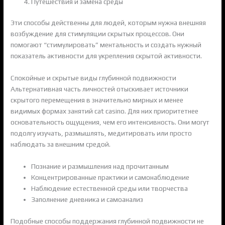
Путешествия и замена среды
Эти способы действенны для людей, которым нужна внешняя
возбуждение для стимуляции скрытых процессов. Они
помогают “стимулировать” ментальность и создать нужный
показатель активности для укрепления скрытой активности.
Спокойные и скрытые виды глубинной подвижности
Альтернативная часть личностей отыскивает источники
скрытого перемещения в значительно мирных и менее
видимых формах занятий cat casino. Для них приоритетнее
основательность ощущения, чем его интенсивность. Они могут
подолгу изучать, размышлять, медитировать или просто
наблюдать за внешним средой.
Познание и размышления над прочитанным
Концентрированные практики и самонаблюдение
Наблюдение естественной среды или творчества
Заполнение дневника и самоанализ
Подобные способы поддержания глубинной подвижности не