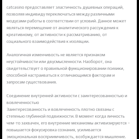
catcasino предоставляет эластичность душевных операций,
позволяя индивиду переключаться между различными
модусами работы в соответствии от условий. Данное может
являться перемещение от аналитического рассуждения к
креативному, от активности к рассматриванию, от
социального взаимодействия к изоляции.
Аналогичная изменчивость не является признаком
неустойчивости или двусмысленности. Наоборот, она
свидетельствует о правильной функционировании психики,
способной настраиваться к отличающимся факторам и
запросам существования.
Соединение внутренней активности с заинтересованностью и
вовлеченностью
Заинтересованность и вовлеченность плотно связаны с
степенью глубинной подвижности. В момент когда личность
чем-то захвачен, его внутренние механизмы активизируются –
повышается фокусировка сознания, усиливается
эмоциональная восприимчивость, возбуждается мышление.