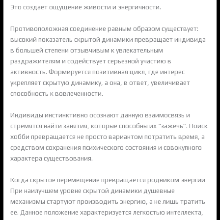
Это создает ощущение живости и энергичности.
Противоположная соединение равным образом существует:
высокий показатель скрытой динамики превращает индивида
в большей степени отзывчивым к увлекательным
раздражителям и содействует серьезной участию в
активность. Формируется позитивная цикл, где интерес
укрепляет скрытую динамику, а она, в ответ, увеличивает
способность к вовлеченности.
Индивиды инстинктивно осознают данную взаимосвязь и
стремятся найти занятия, которые способны их “зажечь”. Поиск
хобби превращается не просто вариантом потратить время, а
средством сохранения психического состояния и совокупного
характера существования.
Когда скрытое перемещение превращается родником энергии
При наилучшем уровне скрытой динамики душевные
механизмы стартуют производить энергию, а не лишь тратить
ее. Данное положение характеризуется легкостью интеллекта,