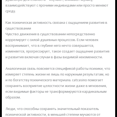
взаимодействуют с прочими индивидами или просто меняют
среду.
Как психическая активность связана с ощущением развития в
существовании
Чувство движения в существовании непосредственно
коррелирует с силой душевных процессов. Если человек
воспринимает, что в глубине него нечто совершается,
изменяется, прогрессирует, такое создает ощущение развития
и развития включая случаи в фазы видимой неизменности.
Аналогичная связь поясняется спецификой работы психики, что
измеряет степень жизни не лишь по наружным результатам, но
и по богатству психического материала. catcasino помогает
сохранять восприятие целостности жизни даже в мгновения,
если видимые факторы не трансформируются кардинальным
образом.
Люди, что способны сохранять значительный показатель
психической активности, в меньшей степени мучаются от