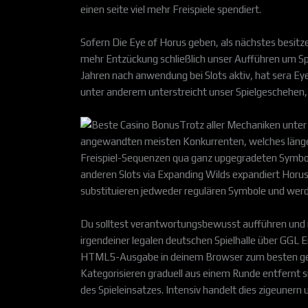
einen seite viel mehr Freispiele spendiert.
Sofern Die Eye of Horus geben, als nächstes besitz
mehr Entzückung schließlich unser Aufführen um Spi
Jahren nach anwendung bei Slots aktiv, hat sera E
unter anderem unterstreicht unser Spielgeschehen, 
Trotz aller Mechaniken unter 
angewandten meisten Konkurrenten, welches länge
Freispiel-Sequenzen qua ganz upgegradeten Symbolen
anderen Slots via Expanding Wilds expandiert Horus b
substituieren jedweder regulären Symbole und werde
Du solltest verantwortungsbewusst aufführen und ni
irgendeiner legalen deutschen Spielhalle über GGL 
HTML5-Ausgabe in deinem Browser zum besten gebe
Kategorisieren graduell aus einem Runde entfernt 
des Spieleinsatzes. Intensiv handelt dies zigeuner