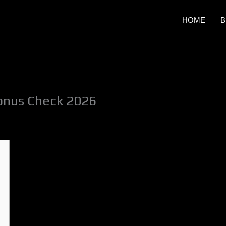
HOME
B
Bonus Check 2026