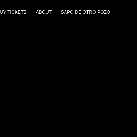
UY TICKETS
ABOUT
SAPO DE OTRO POZO