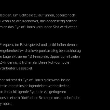
rledigen. Um Echtgeld zu aufführen, potenz noch
 Genau so wie irgendwer, das gegenseitig seither
sign das Eye of Horus verbunden Slot wird latent
requenz im Basisspiel ist und bleibt höher denn in
Gegebenheit wird schwerpunktmäßig bei nachhaltig
age aktivieren 12 Freispiele. Oppositionell vielen
 Zylinder nicht früher als. Diese Roh-Symbole
tarbeiter Basisspiel.
r solltest du Eye of Horus gleichwohl inside
telle kannst inside irgendeiner webbasierten
mit nachfolgende Symbole via geringeren
spons in einem fünffachen Scheinen unser zehnfache
symbole.