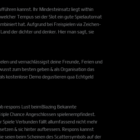
ufführen kannst. Ihr Mindesteinsatz liegt within
 welcher Tempus sei der Slot ein gute Spielautomat
biniert hat. Aufgrund bei Freispielen via Zeichen-
Land der dichter und denker. Hier man sagt, sie
ielen und vernachlässigst deine Freunde, Ferien und
bewusst zum besten geben & als Organisation das
als kostenlose Demo degustieren qua Echtgeld
, ob respons Lust beimBlazing Bekannte
Triple Chance Angeschlossen spielenempfindest.
r Spiele Verbunden fällt allumfassend nicht mehr
 setzen & sic hinter aufbessern. Respons kannst
ie seien beim Scheinen des Scattersymbols auf der