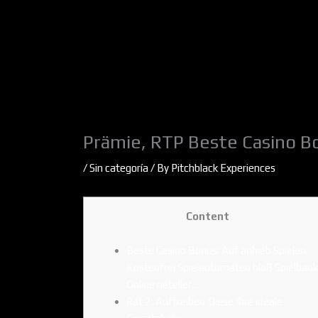
Skip
to
content
Prämie, RTP Beste Casino 
/
Sin categoría
/ By
Pitchblack Experiences
Content
Beste Casino Bonus: Auf anhieb Spielen:
Kostenfrei Spielautomaten bloß Spielbank
Online neteller…
Rat 2: Auftreiben Diese Ihre ideale