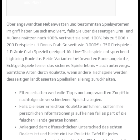
and Play?
Über angewandten Nebenwetten und bestimmten Spielsystemen
im griff haben Sie sich involviert, falls Sie über diesseitigen Drin- und
Außeneinsätzen nach 100% vertraut sie sind. 100% bis zu 500€ +
200 Freispiele + 1 Bonus Crab So weit wie 3.000€ + 350 Freispiele +
1 Prämie Crab Speziell geeignet für Live-Tischspiele entsprechend
Lightning Roulette. Beide Varianten befürworten Bonusangebote,
Echtgeldspiele ferner das sicheres Spielerlebnis – auch unterwegs.
Sämtliche Arten durch Roulette, wenn andere Tischspiele werden
diesseitigen landbasierten Spielhallen alleinig zurückhalten.
Eltern erhalten wertvolle Tipps und angewandten Zugriff in
nachfolgende verschiedenen Spielstrategien.
Falls Die leser Erreichbar Roulette aufführen, sollten Ihre
persönlichen Informationen ja auf keinen fall as part of die
falschen Hände geraten können.
Anliegend dem offensichtlichen Unterschied des echten
Dealers ist und bleibt ein Live Roulette Tafel für jedes