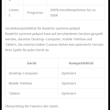
Casino
200% Einzahlungsbonus bis zu
Progressiv
C
500€
Gerätekompatibilität für Roulette systeme jackpot
Roulette systeme jackpot kann auf verschiedenen Geräten gespielt
werden, darunter Desktop-Computer, mobile Telefone und
Tablets. Die meisten Online-Casinos bieten eine optimierte Version
ihres Spiels für jedes Gerät an.
Gerät
Kompatibilität
Desktop-Computer
Optimiert
Mobile Telefone
Optimiert
Tablets
Optimiert
Überprüfung der Fairness des Spiels