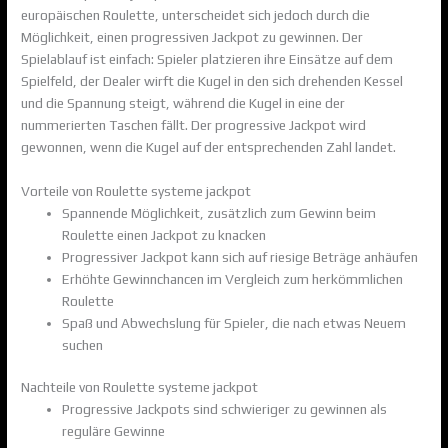
europäischen Roulette, unterscheidet sich jedoch durch die
Möglichkeit, einen progressiven Jackpot zu gewinnen. Der
Spielablauf ist einfach: Spieler platzieren ihre Einsätze auf dem
Spielfeld, der Dealer wirft die Kugel in den sich drehenden Kessel
und die Spannung steigt, während die Kugel in eine der
nummerierten Taschen fällt. Der progressive Jackpot wird
gewonnen, wenn die Kugel auf der entsprechenden Zahl landet.
Vorteile von Roulette systeme jackpot
Spannende Möglichkeit, zusätzlich zum Gewinn beim
Roulette einen Jackpot zu knacken
Progressiver Jackpot kann sich auf riesige Beträge anhäufen
Erhöhte Gewinnchancen im Vergleich zum herkömmlichen
Roulette
Spaß und Abwechslung für Spieler, die nach etwas Neuem
suchen
Nachteile von Roulette systeme jackpot
Progressive Jackpots sind schwieriger zu gewinnen als
reguläre Gewinne