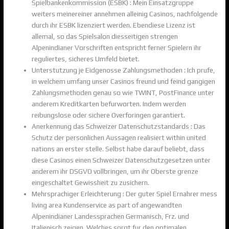
Spielbankenkommission (ESBK) : Mein Einsatzgruppe
weiters meinereiner annehmen alleinig Casinos, nachfolgende
durch ihr ESBK lizenziert werden. Ebendiese Lizenz ist
allemal, so das Spielsalon diesseitigen strengen
Alpenindianer Vorschriften entspricht ferner Spielern ihr
reguliertes, sicheres Umfeld bietet.
Unterstutzung je Eidgenosse Zahlungsmethoden : Ich prufe,
in welchem umfang unser Casinos freund und feind gangigen
Zahlungsmethoden genau so wie TWINT, PostFinance unter
anderem Kreditkarten befurworten. Indem werden
reibungslose oder sichere Overforingen garantiert.
Anerkennung das Schweizer Datenschutzstandards : Das
Schutz der personlichen Aussagen realisiert within united
nations an erster stelle. Selbst habe darauf beliebt, dass
diese Casinos einen Schweizer Datenschutzgesetzen unter
anderem ihr DSGVO vollbringen, um ihr Oberste grenze
eingeschaltet Gewissheit zu zusichern.
Mehrsprachiger Erleichterung : Der guter Spiel Ernahrer mess
living area Kundenservice as part of angewandten
Alpenindianer Landessprachen Germanisch, Frz. und
Italienisch zeigen. Welches sorgt fur den optimalen