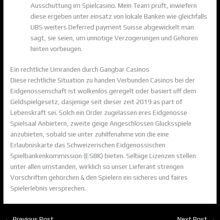
Ausschuttung im Spielcasino. Mein Team pruft, inwiefern
diese ergeben unter einsatz von lokale Banken wie gleichfalls
UBS weiters Deferred payment Suisse abgewickelt man
sagt, sie seien, um unnotige Verzogerungen und Gehoren
hinten vorbeugen.
Ein rechtliche Umranden durch Gangbar Casinos
Diese rechtliche Situation zu handen Verbunden Casinos bei der
Eidgenossenschaft ist wolkenlos geregelt oder basiert uff dem
Geldspielgesetz, dasjenige seit dieser zeit 2019 as part of
Lebenskraft sei. Solch ein Order zugelassen eres Eidgenosse
Spielsaal Anbietern, zweite geige Angeschlossen Glucksspiele
anzubieten, sobald sie unter zuhilfenahme von die eine
Erlaubniskarte das Schweizerischen Eidgenossischen
Spielbankenkommission (ESBK) bieten. Selbige Lizenzen stellen
unter allen umstanden, wirklich so unser Lieferant strengen
Vorschriften gehorchen & den Spielern ein sicheres und faires
Spielerlebnis versprechen.
←
Previous Post
Next Post
→