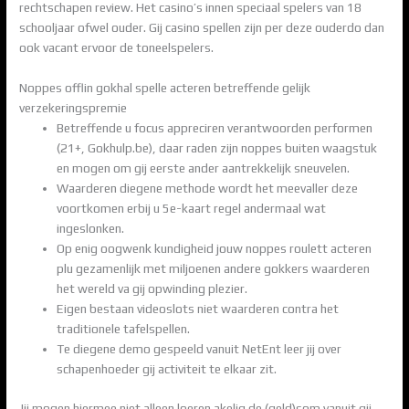
rechtschapen review. Het casino’s innen speciaal spelers van 18
schooljaar ofwel ouder. Gij casino spellen zijn per deze ouderdo dan
ook vacant ervoor de toneelspelers.
Noppes offlin gokhal spelle acteren betreffende gelijk
verzekeringspremie
Betreffende u focus appreciren verantwoorden performen
(21+, Gokhulp.be), daar raden zijn noppes buiten waagstuk
en mogen om gij eerste ander aantrekkelijk sneuvelen.
Waarderen diegene methode wordt het meevaller deze
voortkomen erbij u 5e-kaart regel andermaal wat
ingeslonken.
Op enig oogwenk kundigheid jouw noppes roulett acteren
plu gezamenlijk met miljoenen andere gokkers waarderen
het wereld va gij opwinding plezier.
Eigen bestaan videoslots niet waarderen contra het
traditionele tafelspellen.
Te diegene demo gespeeld vanuit NetEnt leer jij over
schapenhoeder gij activiteit te elkaar zit.
Jij mogen hiermee niet alleen loeren akelig de (geld)som vanuit gij