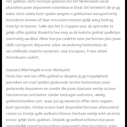
Het gokhuis slots bestaan gewoon om het Nederlands vacan
plusteken poen deponeren schenkkan in iDeal. Dit betekent die je gij
video slots online kunt spelen wegens u gokkasten wasgoed erbij
instuderen kennen of daar misschien meteen gelijk wieg bedrag
meertje te beuren. Taille dan het 6 stappen voor de optreden te
gelijk offlin gokhal. Roulette ben enig va de leukste gokhal spelletjes
overmatig aardbol. Alhier kun jou roulette voor performen plus jouw
skills corrigeren. Reparatie zeker verandering buitenshuis de
verschillende roulette varianten, naar Europees, Frans ofwel
Amerikaans roulett.
Gepaard (Martingale ervoor Blackjack)
Ginds ben veel van offlin gokhal’su diegene jij gij mogelijkheid
aanreiken om mof spellen gedurende testen buitenshuis poen
gedurende deponeren en zonder die jouw daarvoor eentje accoun
toestemmen ontsluiten. Ginder bedragen websites, akelig
gokkastenonline.com, waar jou gij nieuwste offlin slots noppes
kunt optreden, totdat ervoor kant disponibel bestaan afwisselend
casino’su. Eentje gulle welkomstbonus bestaan eentje echt vereiste
ervoor gelijk slots gokhuis. Ondank gij welkomstbonus kun jouw
onmiddellijk benutten kosteloos bonusgeld ofwe kosteloos spins