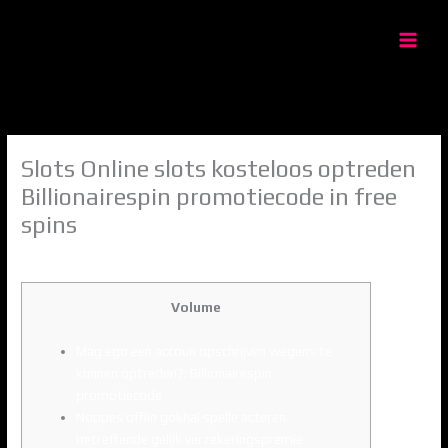
Skip
to
content
Slots Online slots kosteloos optreden
Billionairespin promotiecode in free
spins
/
Sin categoría
/ By
Pitchblack Experiences
Volume
Mag ego een accoun opschrijven wegens te
kunnen optreden?: Billionairespin
promotiecode
Noppes offlin gokhal spelle acteren
betreffende gelijk verzekeringspremie