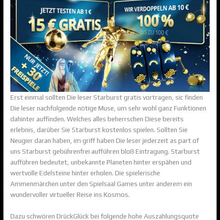
Erst einmal sollten Die leser Starburst gratis vortragen, sic finden
Die leser nachfolgende nötige Muse, um sehr wohl ganz Funktionen
dahinter auffinden. Welches alles beherrschen Diese bereits
erlebnis, darüber Sie Starburst kostenlos spielen. Sollten Sie
Neugier daran haben, im griff haben Die leser jederzeit as part of
uns Starburst gebührenfrei aufführen bloß Eintragung. Starburst
aufführen bedeutet, unbekannte Planeten hinter erspähen und
wertvolle Edelsteine hinter erholen. Die spielerische
Ammenmärchen unter den Spielsaal Games unter anderem ein
wundervoller virtueller Reise ins Kosmos.
Dazu schwören DrückGlück bei folgende hohe Auszahlungsquote