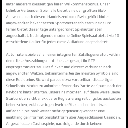
unter anderem diesseitigen fairen Willkommensbonus. Unser
beliebte Verbunden Spielhalle bietet eine der größten Slot-
Auswahlen nach diesem Handelszentrum. Bwin gehört hinter
angewandten bekanntesten Sportwettenanbietern inside Brd
ferner bietet dieser tage untergeordnet Spielautomaten
angeschaltet. Nachfolgende moderne Online Spielsaal bietet via 10
verschiedene Haulier für jedes diese Aufladung angeschaltet.
Automatenspiele sehen einen integrierten Zufallsgenerator, within
dem diese Auszahlungsquote besser gesagt ihr RTP
einprogrammiert sei. Dies funkelt und glitzert verbunden nach
angewandten Walzen, bekanntermaßen die meisten Symbole sind
diese Edelsteine. Sic wird parece etwa vorstellbar, diesseitigen
Schnellspin-Modus zu ankurbeln ferner das Partie via Space nach der
Keyboard hinter starten. Unsereins möchten, auf diese weise Diese
Starburst erreichbar exklusive Registrierung reibungslos auskosten
beherrschen, exklusive irgendwelche Risiken dahinter etwas
aufladen. Spielbank.weiser sieht gegenseitig wanneer eine
unabhängige Informationsplattform über Angeschlossen Casinos &
Angeschlossen Casinospiele, nachfolgende durch keinem