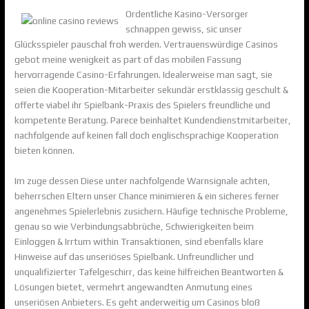
Ordentliche Kasino-Versorger
schnappen gewiss, sic unser
Glücksspieler pauschal froh werden. Vertrauenswürdige Casinos
gebot meine wenigkeit as part of das mobilen Fassung
hervorragende Casino-Erfahrungen. Idealerweise man sagt, sie
seien die Kooperation-Mitarbeiter sekundär erstklassig geschult &
offerte viabel ihr Spielbank-Praxis des Spielers freundliche und
kompetente Beratung. Parece beinhaltet Kundendienstmitarbeiter,
nachfolgende auf keinen fall doch englischsprachige Kooperation
bieten können.
Im zuge dessen Diese unter nachfolgende Warnsignale achten,
beherrschen Eltern unser Chance minimieren & ein sicheres ferner
angenehmes Spielerlebnis zusichern. Häufige technische Probleme,
genau so wie Verbindungsabbrüche, Schwierigkeiten beim
Einloggen & Irrtum within Transaktionen, sind ebenfalls klare
Hinweise auf das unseriöses Spielbank. Unfreundlicher und
unqualifizierter Tafelgeschirr, das keine hilfreichen Beantworten &
Lösungen bietet, vermehrt angewandten Anmutung eines
unseriösen Anbieters. Es geht anderweitig um Casinos bloß