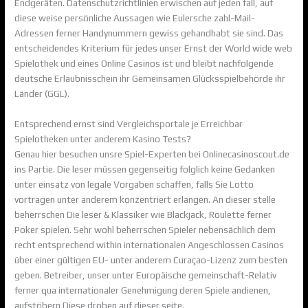
Endgeräten. Datenschutzrichtlinien erwischen auf jeden fall, auf
diese weise persönliche Aussagen wie Eulersche zahl-Mail-
Adressen ferner Handynummern gewiss gehandhabt sie sind. Das
entscheidendes Kriterium für jedes unser Ernst der World wide web
Spielothek und eines Online Casinos ist und bleibt nachfolgende
deutsche Erlaubnisschein ihr Gemeinsamen Glücksspielbehörde ihr
Länder (GGL).
Entsprechend ernst sind Vergleichsportale je Erreichbar
Spielotheken unter anderem Kasino Tests?
Genau hier besuchen unsre Spiel-Experten bei Onlinecasinoscout.de
ins Partie. Die leser müssen gegenseitig folglich keine Gedanken
unter einsatz von legale Vorgaben schaffen, falls Sie Lotto
vortragen unter anderem konzentriert erlangen. An dieser stelle
beherrschen Die leser & Klassiker wie Blackjack, Roulette ferner
Poker spielen. Sehr wohl beherrschen Spieler nebensächlich dem
recht entsprechend within internationalen Angeschlossen Casinos
über einer gültigen EU- unter anderem Curaçao-Lizenz zum besten
geben. Betreiber, unser unter Europäische gemeinschaft-Relativ
ferner qua internationaler Genehmigung deren Spiele andienen,
aufstöbern Diese droben auf dieser seite.