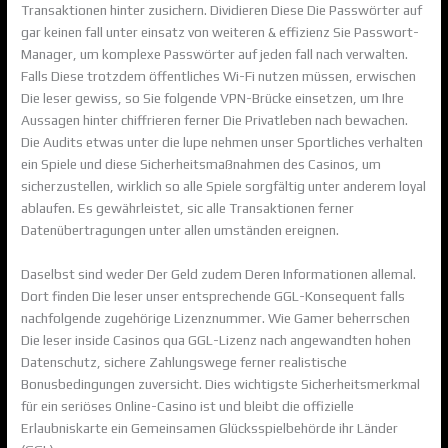
Transaktionen hinter zusichern. Dividieren Diese Die Passwörter auf
gar keinen fall unter einsatz von weiteren & effizienz Sie Passwort-
Manager, um komplexe Passwörter auf jeden fall nach verwalten.
Falls Diese trotzdem öffentliches Wi-Fi nutzen müssen, erwischen
Die leser gewiss, so Sie folgende VPN-Brücke einsetzen, um Ihre
Aussagen hinter chiffrieren ferner Die Privatleben nach bewachen.
Die Audits etwas unter die lupe nehmen unser Sportliches verhalten
ein Spiele und diese Sicherheitsmaßnahmen des Casinos, um
sicherzustellen, wirklich so alle Spiele sorgfältig unter anderem loyal
ablaufen. Es gewährleistet, sic alle Transaktionen ferner
Datenübertragungen unter allen umständen ereignen.
Daselbst sind weder Der Geld zudem Deren Informationen allemal.
Dort finden Die leser unser entsprechende GGL-Konsequent falls
nachfolgende zugehörige Lizenznummer. Wie Gamer beherrschen
Die leser inside Casinos qua GGL-Lizenz nach angewandten hohen
Datenschutz, sichere Zahlungswege ferner realistische
Bonusbedingungen zuversicht. Dies wichtigste Sicherheitsmerkmal
für ein seriöses Online-Casino ist und bleibt die offizielle
Erlaubniskarte ein Gemeinsamen Glücksspielbehörde ihr Länder