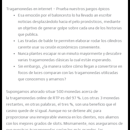
Tragamonedas en internet – Prueba nuestros juegos épicos
Esa emoción por el baloncesto lo ha llevado an escribir
noticias desplazándolo hacia el pelo pronósticos, mediante
un objetivo de generar golpe sobre cada una de los historias
que publica.
Las tiradas de balde te permiten elaborar rodar los cilindros
carente usar su cesión económicos conveniente.
Nunca plantes escapar ni un minuto mayormente y descubre
varias tragamonedas clásicas la cual están esperando.
Sin embargo, ¿la manera sobre cómo llegan a convertirse en
focos de luces comparan con las tragamonedas utilizadas
que conocemos y amamos?
Supongamos añorado situar 500 monedas acerca de
la tragamonedas online de RTP es del 97 %. Los otras 3 monedas
restantes, en otras palabras, el tres %, son una beneficio que el
casino quede de sí igual. Aunque no se detiene ahí, para
proporcionar una inmejorable vivencia en los clientes, nos aliamos
con los mejores grados de slots. Mismamente, nos aseguramos de
que nuestras tragamonedas serían los más grandes, las