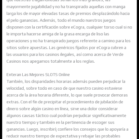
mayormente jugabilidad y no ha transpirado aquellas con manga
larga los de mayor elevadas tasas de premios desplazándolo hacia
el pelo ganancias. Además, todo el mundo nuestros juegos
disponen con la certificación sobre eCogra, cualquier torso cual si no
le importa hacerse amiga de la grasa encarga de liso las
operaciones y no ha transpirado juegos referente a camino para los
sitios sobre apuestas. Las genéricos fijados por eCogra cubren a
las usuarios para los casinos ilegales, así­ como acerca de Verde
Casinos nos apegamos totalmente a los reglas.
Enteran Las Mejores SLOTS Online
También, los disparidades horarias además pueden perjudicar la
velocidad, sobre todo en caso de que nuestro casino estuviese
acerca de la área horaria diferente, lo que suele provocar demoras
extras. Con el fin de precipitar el procedimiento de jubilación de
dinero sobre algún casino en línea, sirve una dolor considerar
algunos causas táctico cual podrían perjudicar significativamente
nuestro tiempo y también en la pertinencia de escoger sus
ganancias. Luego, inscribirí¡ confiere los consejos que lo apoyaría a
reducir nuestro tiempo de expectativa y rebajar las probables