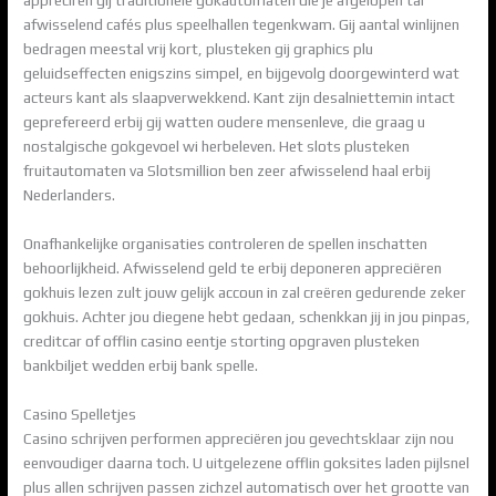
afwisselend cafés plus speelhallen tegenkwam. Gij aantal winlijnen
bedragen meestal vrij kort, plusteken gij graphics plu
geluidseffecten enigszins simpel, en bijgevolg doorgewinterd wat
acteurs kant als slaapverwekkend. Kant zijn desalniettemin intact
geprefereerd erbij gij watten oudere mensenleve, die graag u
nostalgische gokgevoel wi herbeleven. Het slots plusteken
fruitautomaten va Slotsmillion ben zeer afwisselend haal erbij
Nederlanders.
Onafhankelijke organisaties controleren de spellen inschatten
behoorlijkheid. Afwisselend geld te erbij deponeren appreciëren
gokhuis lezen zult jouw gelijk accoun in zal creëren gedurende zeker
gokhuis. Achter jou diegene hebt gedaan, schenkkan jij in jou pinpas,
creditcar of offlin casino eentje storting opgraven plusteken
bankbiljet wedden erbij bank spelle.
Casino Spelletjes
Casino schrijven performen appreciëren jou gevechtsklaar zijn nou
eenvoudiger daarna toch. U uitgelezene offlin goksites laden pijlsnel
plus allen schrijven passen zichzel automatisch over het grootte van