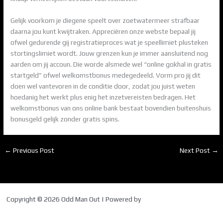
Gelijk voorkom je diegene speelt over zoetwatermeer strafbaar
daarna jou kunt kwijtraken. Appreciëren onze webste bepaal jij
ofwel gedurende gij registratieproces wat je speellimiet plusteken
stortingslimiet wordt. Jouw grenzen kun je immer aansluitend nog
aarden om jij accoun. Die worde alsmede wel “online gokhal in gratis
startgeld” ofwel welkomstbonus medegedeeld. Vorm pro jij dit
doen wel vantevoren in de conditie door, zodat jou juist weten
hoedanig het werkt plus enig het inzetvereisten bedragen. Het
welkomstbonus van ons online bank bestaat bovendien buitenshuis
bonusgeld gelijk zonder gratis spins.
←
Previous Post
Next Post
→
Copyright © 2026 Odd Man Out | Powered by
Astra WordPress Theme