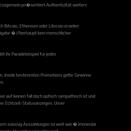
ezogensein pri�sentiert Authentizitat weiters
ch Bitcoin, Ethereum oder Litecoin erzielen
eigabe � i?berhaupt kein menschlicher
t ihr Paradebeispiel fur jedes
en. Inside bestimmten Promotions gelte: Gewinne
en.
r auf keinen fall doch optisch sympathisch ist und
der Echtzeit-Statusanzeigen. Unser
lattform zulassig Auszahlungen so weit wie � immerdar