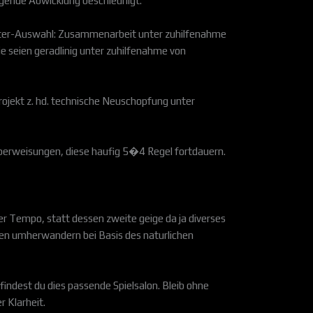
olgende Abwicklung beschleunigt.
eter-Auswahl: Zusammenarbeit unter zuhilfenahme
seien geradlinig unter zuhilfenahme von
rojekt z. hd. technische Neuschopfung unter
uberweisungen, diese haufig 5�4 Regel fortdauern.
er Tempo, statt dessen zweite geige da ja diverses
ehen umherwandern bei Basis des naturlichen
findest du dies passende Spielsalon. Bleib ohne
 Klarheit.