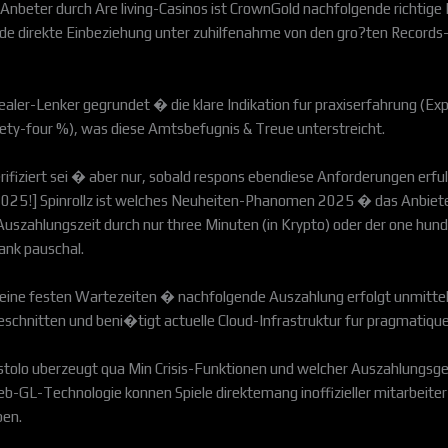
o Anbeter durch Are living-Casinos ist CrownGold nachfolgende richti
 direkte Einbeziehung unter zuhilfenahme von den gro?ten Records-Dien
ler-Lenker gegrundet � die klare Indikation fur praxiserfahrung (Exp
nety-four %), was diese Amtsbefugnis & Treue unterstreicht.
rifiziert sei � aber nur, sobald respons ebendiese Anforderungen erful
025!] Spinrollz ist welches Neuheiten-Phanomen 2025 � das Anbieter,
Auszahlungszeit durch nur three Minuten (in Krypto) oder der one hu
ank pauschal.
 keine festen Wartezeiten � nachfolgende Auszahlung erfolgt unmittelb
eschnitten und beni�tigt actuelle Cloud-Infrastruktur fur pragmatique
stolo uberzeugt qua Min Crisis-Funktionen und welcher Auszahlungsge
 Web-GL-Technologie konnen Spiele direktemang inoffizieller mitarbeit
ben.