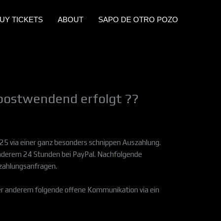
UY TICKETS
ABOUT
SAPO DE OTRO POZO
h postwendend erfolgt ??
5 via einer ganz besonders schnippen Auszahlung.
nderem 24 Stunden bei PayPal. Nachfolgende
szahlungsanfragen.
ter anderem folgende offene Kommunikation via ein