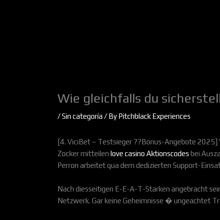
Skip
to
content
Wie gleichfalls du sicherst
/
Sin categoría
/ By
Pitchblack Experiences
[4. ViciBet – Testsieger ??Bonus-Angebote 2025] 
Zocker mitteilen
love casino Aktionscodes
bei Ausza
Perron arbeitet qua dem dedizierten Support-Einsa
Nach diesseitigen E-E-A-T-Starken angebracht sein
Netzwerk. Gar keine Geheimnisse � ungeachtet Tr