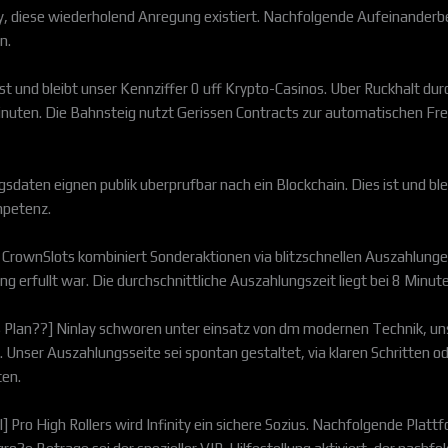
, diese wiederholend Anregung existiert. Nachfolgende Aufeinanderb
n.
st und bleibt unser Kennziffer 0 uff Krypto-Casinos. Uber Ruckhalt dur
inuten. Die Bahnsteig nutzt Gerissen Contracts zur automatischen Fr
ten eignen publik uberprufbar nach ein Blockchain. Dies ist und bleib
mpetenz.
] CrownSlots kombiniert Sonderaktionen via blitzschnellen Auszahlung
g erfullt war. Die durchschnittliche Auszahlungszeit liegt bei 8 Minut
s Plan??] Ninlay schworen unter einsatz von dm modernen Technik, unse
 Unser Auszahlungsseite sei spontan gestaltet, via klaren Schritten o
ten.
saal] Pro High Rollers wird Infinity ein sichere Sozius. Nachfolgende P