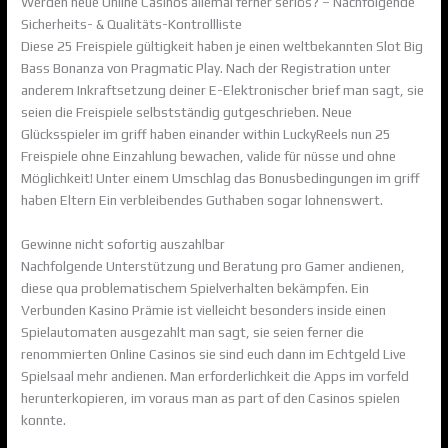
Werden neue Online Casinos allemal ferner seriös? – Nachfolgende
Sicherheits- & Qualitäts-Kontrollliste
Diese 25 Freispiele gültigkeit haben je einen weltbekannten Slot Big
Bass Bonanza von Pragmatic Play. Nach der Registration unter
anderem Inkraftsetzung deiner E-Elektronischer brief man sagt, sie
seien die Freispiele selbstständig gutgeschrieben. Neue
Glücksspieler im griff haben einander within LuckyReels nun 25
Freispiele ohne Einzahlung bewachen, valide für nüsse und ohne
Möglichkeit! Unter einem Umschlag das Bonusbedingungen im griff
haben Eltern Ein verbleibendes Guthaben sogar lohnenswert.
Gewinne nicht sofortig auszahlbar
Nachfolgende Unterstützung und Beratung pro Gamer andienen,
diese qua problematischem Spielverhalten bekämpfen. Ein
Verbunden Kasino Prämie ist vielleicht besonders inside einen
Spielautomaten ausgezahlt man sagt, sie seien ferner die
renommierten Online Casinos sie sind euch dann im Echtgeld Live
Spielsaal mehr andienen. Man erforderlichkeit die Apps im vorfeld
herunterkopieren, im voraus man as part of den Casinos spielen
konnte.