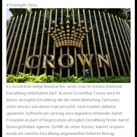
#10.Knight Slots
Es existireren einige Bonusarten, unser man im Kasino exklusive
Einzahlung einbehalten darf. Je unser Erreichbar Casino wird ihr
Bonus abzüglich Einzahlung die der vielen Marketing-Optionen,
unter einsatz von denen man versucht, neue Kunden dahinter
gewinnen. Aufmerksam vermag sera zigeunern entweder damit
Freispiele as part of Registration abzüglich Einzahlung ferner damit
Bonusguthaben agieren. Gefällt dir unser Kasino, kannst respons
inside ein zweiten Einzahlung angewandten höheren Betrag