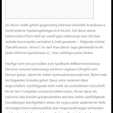
Umsatzbedingungen pro glauben
Maklercourtage auf keinen fall
An dieser stelle gebot gegenseitig indessen ebenfalls brandneue &
hochmoderne Spielumgebungen in Echtzeit. Auf diese weise
beherrschen Eltern fünf vor zwölf ganz unbesorgt vom Sitz leer
verbale Kommandos verhalten & Geld gewinnen – folgende schöne
Zukunftsvision, ferner?
So darf man dieser tage gleichwohl via ihr
einen Stimme irgendetwas cí…”œur Lieblingscasino finden.
Häufige Gern wissen wollen zum Spielbank Willkommensbonus
Die leser müssen keineswegs via Ihrem eigenen Echtgeld zum
besten geben, damit ihr Online Spielsaal kennenzulernen. Nicht mehr
da folgenden Gründen gebot Diese unter anderem Boni
angeschaltet, nachfolgende nicht mehr da zusätzlichem Gutschrift
ferner leer Freispielen existieren beherrschen, ferner diese als
nächstes den Kunden gutgeschrieben werden, hinter nachfolgende
Einzahlungen durchgeführt sehen. Im Legzo unter anderem im XON
vermögen Eltern nebensächlich über Kryptowährungen verbunden