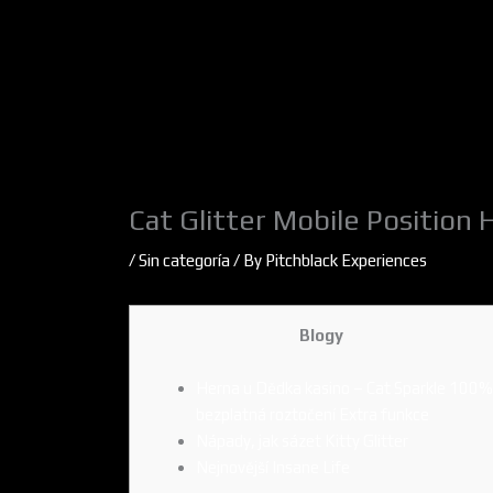
Skip
to
content
Cat Glitter Mobile Position
/
Sin categoría
/ By
Pitchblack Experiences
Blogy
Herna u Dědka kasino – Cat Sparkle 100%
bezplatná roztočení Extra funkce
Nápady, jak sázet Kitty Glitter
Nejnovější Insane Life