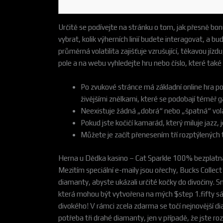
Určitě se podívejte na stránku o tom, jak přesně bo
vybrat, kolik výherních linií budete interagovat, a 
průměrná volatilita zajišťuje vzrušující, těkavou jí
pole a na webu vyhledejte hru nebo číslo, které také
Po zvukové stránce má základní online hra pos
živějšími znělkami, které se podobají téměř
Neexistuje žádná „dobrá“ nebo „špatná“ volati
Pokud jste kočičí kamarád, který miluje jazz
Můžete je začít přenesením tří rozptýlených t
Herna u Dědka kasino – Cat Sparkle 100% bezplatná
Mezitím speciální e-maily jsou ořechy, Bucks Collec
diamanty, abyste ukázali určité kočky do divočiny.
která mohou být vytvořena na mých $step 1.fifty s
divokého! V rámci zcela zdarma se točí nejnovější di
potřeba tři drahé diamanty, jen v případě, že jste ro