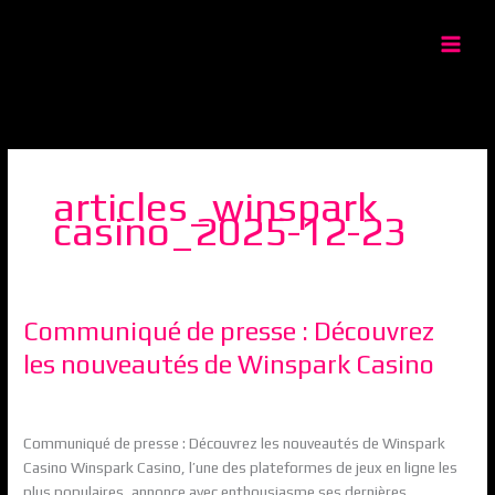
Skip
to
content
articles_winspark
casino_2025-12-23
Communiqué de presse : Découvrez
les nouveautés de Winspark Casino
articles_winspark casino_2025-12-23
/
Pitchblack Experiences
Communiqué de presse : Découvrez les nouveautés de Winspark
Casino Winspark Casino, l’une des plateformes de jeux en ligne les
plus populaires, annonce avec enthousiasme ses dernières