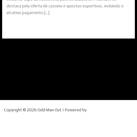
destaca pela oferta de cassino e apostas esportivas, incluindo o
atrativo pagamento […]
Plataforma
Read More »
de
Cassino
Online
e
Apostas
com
Jogos
Exclusivos
Copyright © 2026 Odd Man Out | Powered by
Astra WordPress Theme