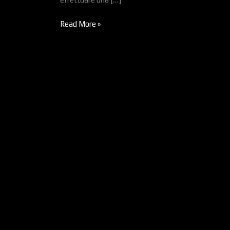
Piattaforme
Read More »
di
casino
online:
Come
i
metodi
di
pagamento
incidono
su
la
fiducia
dei
player.