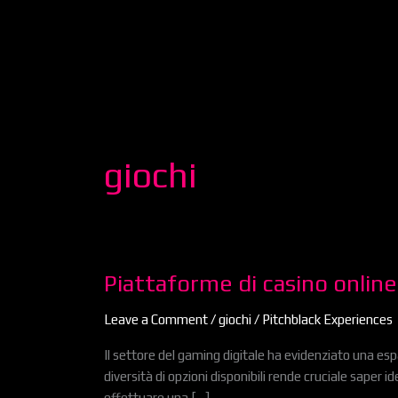
Skip
to
content
giochi
Piattaforme di casino online
Leave a Comment
/
giochi
/
Pitchblack Experiences
Il settore del gaming digitale ha evidenziato una espa
diversità di opzioni disponibili rende cruciale saper i
effettuare una […]