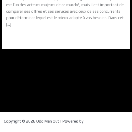
est l’un des acteurs majeurs de ce marché, mais il est important de
comparer ses offres et ses services avec ceux de ses concurrents
pour déterminer lequel est le mieux adapté à vos besoins. Dans cet
[…]
Ruby
Read More »
Casino
vs.
Ses
Concurrents
:
Lequel
Choisir
en
France
?
Copyright © 2026 Odd Man Out | Powered by
Astra WordPress Theme