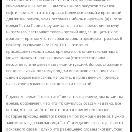
синонимом К ТОМУ ЖЕ. Там тоже много ресурсов тяжелой
нефти, притом что это гораздо более освоенный и пригодный
для жизни регион, чем Восточная Сибирь и Арктика. (4) В свое
время Петра Первого ругали за то, что он, присоединив кучу
иноземцев, заставляет теперь русский люд защищать их от
врагов ― притом что те неблагодарны и презирают русских. В
некоторых случаях ПРИТОМ ЧТО ― это явно
присоединительный союз, причем его изъяснительная часть
может выражать разные значения (соответствие или
несоответствие ранее названной ситуации). Вопрос сложный и
неоднозначный, поэтому вряд ли возможно остановиться на
одной форме написания. Напротив, в приведенном примере
очень хочется написать раздельно и с запятой.
В данном случае “только что” является наречием, указывает на
время, обозначает, что что-то случилось совсем недавно. Все
потом, что слово “что” не относится к числу тех союзов,
которые присоединяются к словам при помощи дефиса. Нужно
запомнить – данная частица “что” всегда пишется отдельно от
основного слова. Только что равноценно словам “когда”, “как