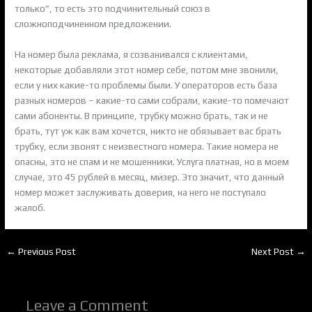
только”, то есть это подчинительный союз в
сложноподчиненном предложении.
На номер была реклама, я созванивался с клиентами,
некоторые добавляли этот номер себе, потом мне звонили,
если у них какие-то проблемы были. У операторов есть база
разных номеров – какие-то сами собрали, какие-то помечают
сами абоненты. В принципе, трубку можно брать, так и не
брать, тут уж как вам хочется, никто не обязывает вас брать
трубку, если звонят с неизвестного номера. Такие номера не
опасны, это не спам и не мошенники. Услуга платная, но в моем
случае, это 45 рублей в месяц, мизер. Это значит, что данный
номер может заслуживать доверия, на него не поступало
жалоб.
←
Previous Post
Next Post
→
Leave a Comment