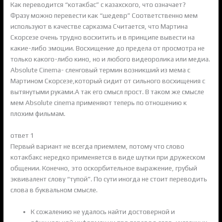
Как переводится “котакбас” с казахского, что означает?
Фразу можно перевести как “шедевр” Соответственно мем
используют в качестве сарказма Считается, что Мартина
Скорсезе очень трудно восхитить и в принципе вывести на
какие-либо эмоции. Восхищение до предела от просмотра не
только какого-либо кино, но и любого видеоролика или медиа.
Absolute Cinema- сленговый термин возникший из мема с
Мартином Скорсезе,который сидит от сильного восхищения с
вытянутыми руками.А так его смысл прост. В таком же смысле
мем Absolute cinema применяют теперь по отношению к
плохим фильмам.
ответ 1
Первый вариант не всегда приемлем, потому что слово
котакбакс нередко применяется в виде шутки при дружеском
общении. Конечно, это оскорбительное выражение, грубый
эквивалент слову “тупой”. По сути иногда не стоит переводить
слова в буквальном смысле.
К сожалению не удалось найти достоверной и