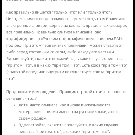
Как правильно пишется “только-что” или “только что”?
Нет здесь ничего неоднозначного, кроме того,что всё запутали
электронные словари, вернее их клоны, в правильных словарях
всё правильно. Правильно слитное написание, оно
кодифицировано «Русским орфографическим словарем РАН»
под ред. При этом первый знак препинания может ставиться
либо перед составным союзом, либо между его частями.
Здравствуйте, скажите пожалуйста, в каких случаях пишется
“притом что”, а в каких “при том, что”. Есть союз “при том что”
(с запятой перед или внутри) и не существует союза “притом
что”.
Продолжите утверждение: Принцип строгой ответственности
означает, что…?
Хотя, часто слышала, как цыгане высказываются
матерными словами именно на русском языке, а не на
своем родном.
Здравствуйте, скажите пожалуйста, в каких случаях
пишется “притом что”, а в каких “при том, что”.