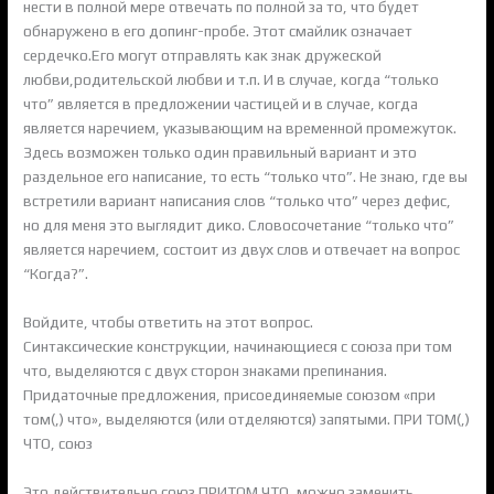
нести в полной мере отвечать по полной за то, что будет
обнаружено в его допинг-пробе. Этот смайлик означает
сердечко.Его могут отправлять как знак дружеской
любви,родительской любви и т.п. И в случае, когда “только
что” является в предложении частицей и в случае, когда
является наречием, указывающим на временной промежуток.
Здесь возможен только один правильный вариант и это
раздельное его написание, то есть “только что”. Не знаю, где вы
встретили вариант написания слов “только что” через дефис,
но для меня это выглядит дико. Словосочетание “только что”
является наречием, состоит из двух слов и отвечает на вопрос
“Когда?”.
Войдите, чтобы ответить на этот вопрос.
Синтаксические конструкции, начинающиеся с союза при том
что, выделяются с двух сторон знаками препинания.
Придаточные предложения, присоединяемые союзом «при
том(,) что», выделяются (или отделяются) запятыми. ПРИ ТОМ(,)
ЧТО, союз
Это действительно союз ПРИТОМ ЧТО, можно заменить