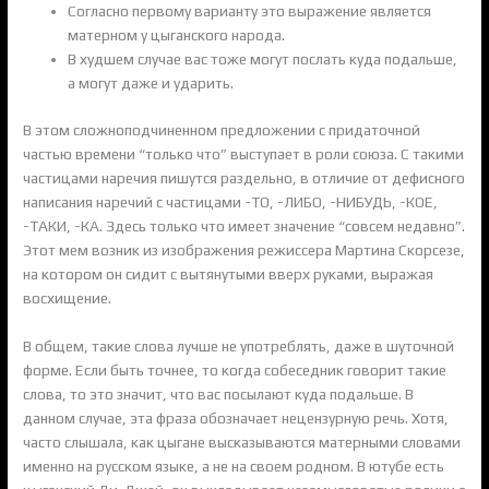
Согласно первому варианту это выражение является
матерном у цыганского народа.
В худшем случае вас тоже могут послать куда подальше,
а могут даже и ударить.
В этом сложноподчиненном предложении с придаточной
частью времени “только что” выступает в роли союза. С такими
частицами наречия пишутся раздельно, в отличие от дефисного
написания наречий с частицами -ТО, -ЛИБО, -НИБУДЬ, -КОЕ,
-ТАКИ, -КА. Здесь только что имеет значение “совсем недавно”.
Этот мем возник из изображения режиссера Мартина Скорсезе,
на котором он сидит с вытянутыми вверх руками, выражая
восхищение.
В общем, такие слова лучше не употреблять, даже в шуточной
форме. Если быть точнее, то когда собеседник говорит такие
слова, то это значит, что вас посылают куда подальше. В
данном случае, эта фраза обозначает нецензурную речь. Хотя,
часто слышала, как цыгане высказываются матерными словами
именно на русском языке, а не на своем родном. В ютубе есть