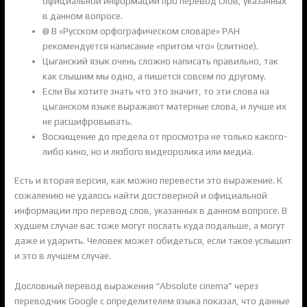
официальной информации про перевод слов, указанных
в данном вопросе.
@ В «Русском орфографическом словаре» РАН
рекомендуется написание «притом что» (слитное).
Цыганский язык очень сложно написать правильно, так
как слышим мы одно, а пишется совсем по другому.
Если Вы хотите знать что это значит, то эти слова на
цыганском языке выражают матерные слова, и лучше их
не расшифровывать.
Восхищение до предела от просмотра не только какого-
либо кино, но и любого видеоролика или медиа.
Есть и вторая версия, как можно перевести это выражение. К
сожалению не удалось найти достоверной и официальной
информации про перевод слов, указанных в данном вопросе. В
худшем случае вас тоже могут послать куда подальше, а могут
даже и ударить. Человек может обидеться, если такое услышит
и это в лучшем случае.
Дословный перевод выражения “Absolute cinema” через
переводчик Google с определителем языка показал, что данные