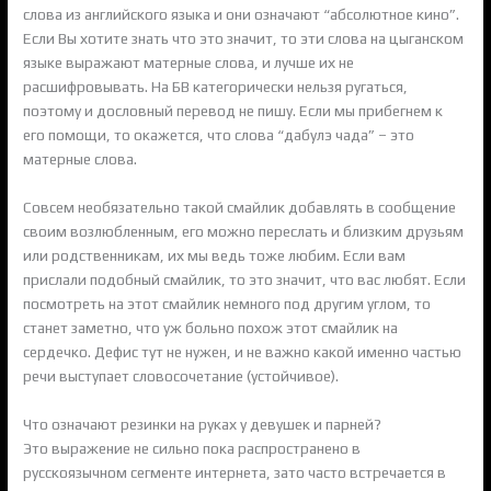
слова из английского языка и они означают “абсолютное кино”.
Если Вы хотите знать что это значит, то эти слова на цыганском
языке выражают матерные слова, и лучше их не
расшифровывать. На БВ категорически нельзя ругаться,
поэтому и дословный перевод не пишу. Если мы прибегнем к
его помощи, то окажется, что слова “дабулэ чада” – это
матерные слова.
Совсем необязательно такой смайлик добавлять в сообщение
своим возлюбленным, его можно переслать и близким друзьям
или родственникам, их мы ведь тоже любим. Если вам
прислали подобный смайлик, то это значит, что вас любят. Если
посмотреть на этот смайлик немного под другим углом, то
станет заметно, что уж больно похож этот смайлик на
сердечко. Дефис тут не нужен, и не важно какой именно частью
речи выступает словосочетание (устойчивое).
Что означают резинки на руках у девушек и парней?
Это выражение не сильно пока распространено в
русскоязычном сегменте интернета, зато часто встречается в