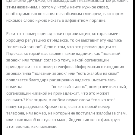
цыганский Ди-Джей, он выкладывает незамысловатые ролики с
этим названием. Поэтому, чтобы найти нужное слово,
необходимо воспользоваться обычным словарем, в котором
искомое слово нужно искать в алфавитном порядке.
Если этот номер принадлежит организации, которая имеет
хорошую репутацию от Яндекса, то он выставит эту надпись
“полезный звонок”. Дело в том, что это рекомендации от
Яндекса, который выставляет такие надписи, как “полезный
звонок” или “спам” согласно тому, какой организации
принадлежит этот номер телефона. Информация о входящих
звонках типа “полезный звонок” или “есть жалобы на спам”
появляется благодаря расширению яндекса. Высветилась
пометка
мати гринспен
“полезный звонок”, номер неизвестный,
организации никакой не принадлежит, что это может
означать? Как видим, в любом случае слова “только что”
пишутся раздельно. Кроме того, если это новый номер
телефона, или номер, на который не поступали жалобы за спам,
или этих жалоб поступало мало, Яндекс так же отфильтрует
этот звонок, как полезный.