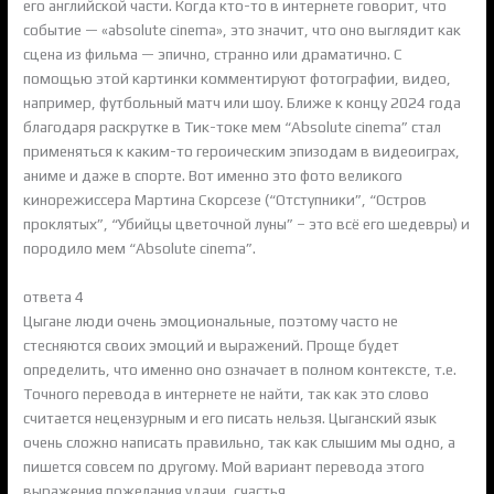
его английской части. Когда кто-то в интернете говорит, что
событие — «absolute cinema», это значит, что оно выглядит как
сцена из фильма — эпично, странно или драматично. С
помощью этой картинки комментируют фотографии, видео,
например, футбольный матч или шоу. Ближе к концу 2024 года
благодаря раскрутке в Тик-токе мем “Absolute cinema” стал
применяться к каким-то героическим эпизодам в видеоиграх,
аниме и даже в спорте. Вот именно это фото великого
кинорежиссера Мартина Скорсезе (“Отступники”, “Остров
проклятых”, “Убийцы цветочной луны” – это всё его шедевры) и
породило мем “Absolute cinema”.
ответа 4
Цыгане люди очень эмоциональные, поэтому часто не
стесняются своих эмоций и выражений. Проще будет
определить, что именно оно означает в полном контексте, т.е.
Точного перевода в интернете не найти, так как это слово
считается нецензурным и его писать нельзя. Цыганский язык
очень сложно написать правильно, так как слышим мы одно, а
пишется совсем по другому. Мой вариант перевода этого
выражения пожелания удачи, счастья.