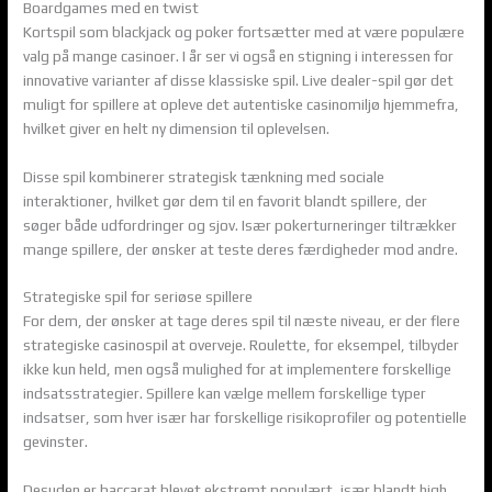
Boardgames med en twist
Kortspil som blackjack og poker fortsætter med at være populære
valg på mange casinoer. I år ser vi også en stigning i interessen for
innovative varianter af disse klassiske spil. Live dealer-spil gør det
muligt for spillere at opleve det autentiske casinomiljø hjemmefra,
hvilket giver en helt ny dimension til oplevelsen.
Disse spil kombinerer strategisk tænkning med sociale
interaktioner, hvilket gør dem til en favorit blandt spillere, der
søger både udfordringer og sjov. Især pokerturneringer tiltrækker
mange spillere, der ønsker at teste deres færdigheder mod andre.
Strategiske spil for seriøse spillere
For dem, der ønsker at tage deres spil til næste niveau, er der flere
strategiske casinospil at overveje. Roulette, for eksempel, tilbyder
ikke kun held, men også mulighed for at implementere forskellige
indsatsstrategier. Spillere kan vælge mellem forskellige typer
indsatser, som hver især har forskellige risikoprofiler og potentielle
gevinster.
Desuden er baccarat blevet ekstremt populært, især blandt high