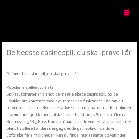
Skip
to
content
De bedste casinospil, du skal prøve i år
Leave a Comment
/
Public
/ By
Pitchblack Experiences
De bedste casinospil, du skal prøve i år
Populære spilleautomater
Spilleautomater er blandt de mest elskede casinospil, og de
udvikler sig konstant med nye temaer og funktioner. I år kan du
forvente at se en række innovative spilleautomater, der kombinerer
spændende grafik med unikke bonusfunktioner. Spil som ‘Gems
Bonanza’ og ‘Big Bass Bonanza’ har allerede vundet stor popularitet
blandt spillere for deres engagerende gameplay. Hvis du vil
udforske flere muligheder, kan du finde interessante oplysninger