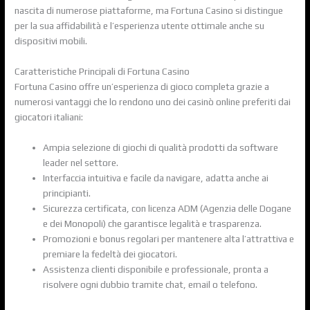
nascita di numerose piattaforme, ma Fortuna Casino si distingue
per la sua affidabilità e l’esperienza utente ottimale anche su
dispositivi mobili.
Caratteristiche Principali di Fortuna Casino
Fortuna Casino offre un’esperienza di gioco completa grazie a
numerosi vantaggi che lo rendono uno dei casinò online preferiti dai
giocatori italiani:
Ampia selezione di giochi di qualità prodotti da software
leader nel settore.
Interfaccia intuitiva e facile da navigare, adatta anche ai
principianti.
Sicurezza certificata, con licenza ADM (Agenzia delle Dogane
e dei Monopoli) che garantisce legalità e trasparenza.
Promozioni e bonus regolari per mantenere alta l’attrattiva e
premiare la fedeltà dei giocatori.
Assistenza clienti disponibile e professionale, pronta a
risolvere ogni dubbio tramite chat, email o telefono.