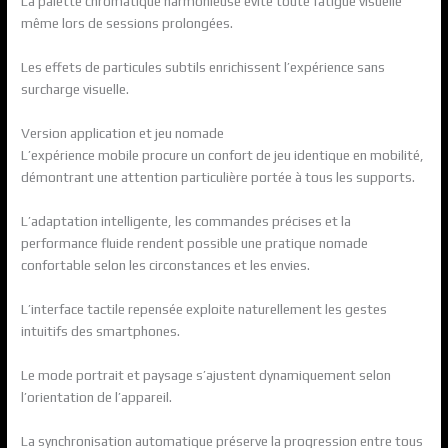
La palette chromatique harmonieuse évite toute fatigue visuelle
même lors de sessions prolongées.
Les effets de particules subtils enrichissent l’expérience sans
surcharge visuelle.
Version application et jeu nomade
L’expérience mobile procure un confort de jeu identique en mobilité,
démontrant une attention particulière portée à tous les supports.
L’adaptation intelligente, les commandes précises et la
performance fluide rendent possible une pratique nomade
confortable selon les circonstances et les envies.
L’interface tactile repensée exploite naturellement les gestes
intuitifs des smartphones.
Le mode portrait et paysage s’ajustent dynamiquement selon
l’orientation de l’appareil.
La synchronisation automatique préserve la progression entre tous