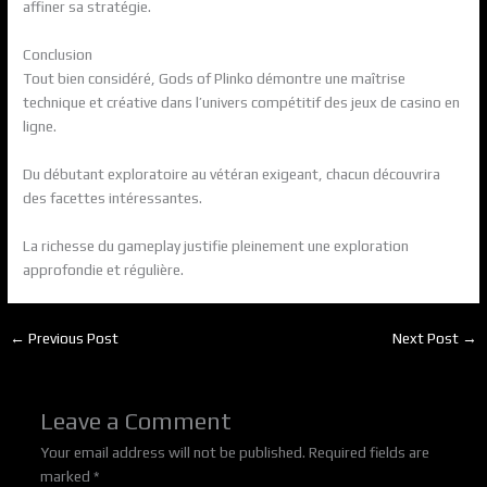
affiner sa stratégie.
Conclusion
Tout bien considéré, Gods of Plinko démontre une maîtrise
technique et créative dans l’univers compétitif des jeux de casino en
ligne.
Du débutant exploratoire au vétéran exigeant, chacun découvrira
des facettes intéressantes.
La richesse du gameplay justifie pleinement une exploration
approfondie et régulière.
←
Previous Post
Next Post
→
Leave a Comment
Your email address will not be published.
Required fields are
marked
*