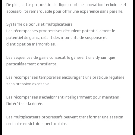
De plus, cette proposition ludique combine innovation technique et
accessibilité remarquable pour offrir une expérience sans pareille.
Système de bonus et multiplicateurs
Les récompenses progressives décuplent potentiellement le
potentiel de gains, créant des moments de suspense et
d’anticipation mémorables.
Les séquences de gains consécutifs génèrent une dynamique
particulièrement gratifiante.
Les récompenses temporelles encouragent une pratique régulière
sans pression excessive.
Les récompenses s’échelonnent intelligemment pour maintenir
l’intérêt sur la durée.
Les multiplicateurs progressifs peuvent transformer une session
ordinaire en victoire spectaculaire.