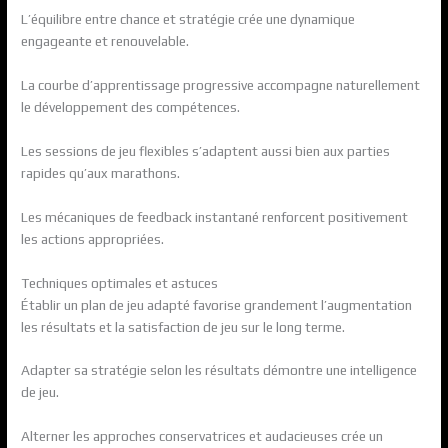
L’équilibre entre chance et stratégie crée une dynamique
engageante et renouvelable.
La courbe d’apprentissage progressive accompagne naturellement
le développement des compétences.
Les sessions de jeu flexibles s’adaptent aussi bien aux parties
rapides qu’aux marathons.
Les mécaniques de feedback instantané renforcent positivement
les actions appropriées.
Techniques optimales et astuces
Établir un plan de jeu adapté favorise grandement l’augmentation
les résultats et la satisfaction de jeu sur le long terme.
Adapter sa stratégie selon les résultats démontre une intelligence
de jeu.
Alterner les approches conservatrices et audacieuses crée un