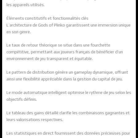
les appareils utilisés.
Éléments constitutifs et fonctionnalités clés
L’architecture de Gods of Plinko garantissent une immersion unique
en son genre.
Le taux de retour théorique se situe dans une fourchette
compétitive, permettant aux joueurs français de bénéficier d’un
environnement de jeu transparent et équitable.
Le pattern de distribution génère un gameplay dynamique, offrant
ainsi une flexibilité appréciable dans la gestion du capital de jeu.
Le mode automatique intelligent optimise le rythme de jeu selon les
objectifs définis.
Le tableau des gains détaillé clarifie les combinaisons gagnantes et
leurs valorisations respectives.
Les statistiques en direct fournissent des données précieuses pour