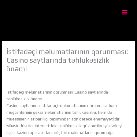
Skip
to
content
İstifadəçi məlumatlarının qorunması:
Casino saytlarında təhlükəsizlik
önəmi
Leave a Comment
/
Sin categoría
/ By
İstifadəçi məlumatlarının qorunması: Casino saytlarında
təhlükəsizlik önəmi
Casino saytlarında istifadəçi məlumatlarının qorunması, həm
müştərilərinin şəxsi məlumatlarının təhlükəsizliyi, həm də
müəssisənin etibarlılığı baxımından son dərəcə əhəmiyyətlidir.
Müasir dövrdə, internetdəki təhlükəsizlik gözləntiləri yüksəldiyi
üçün, kazino operatorları müştəri məlumatlarını qorumağa