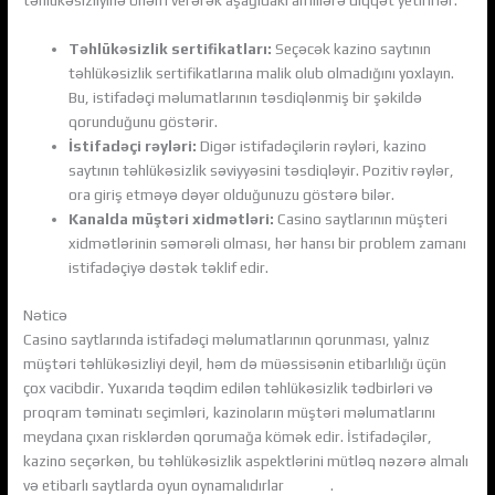
təhlükəsizliyinə önəm verərək aşağıdakı amillərə diqqət yetirirlər:
Təhlükəsizlik sertifikatları:
Seçəcək kazino saytının
təhlükəsizlik sertifikatlarına malik olub olmadığını yoxlayın.
Bu, istifadəçi məlumatlarının təsdiqlənmiş bir şəkildə
qorunduğunu göstərir.
İstifadəçi rəyləri:
Digər istifadəçilərin rəyləri, kazino
saytının təhlükəsizlik səviyyəsini təsdiqləyir. Pozitiv rəylər,
ora giriş etməyə dəyər olduğunuzu göstərə bilər.
Kanalda müştəri xidmətləri:
Casino saytlarının müşteri
xidmətlərinin səmərəli olması, hər hansı bir problem zamanı
istifadəçiyə dəstək təklif edir.
Nəticə
Casino saytlarında istifadəçi məlumatlarının qorunması, yalnız
müştəri təhlükəsizliyi deyil, həm də müəssisənin etibarlılığı üçün
çox vacibdir. Yuxarıda təqdim edilən təhlükəsizlik tədbirləri və
proqram təminatı seçimləri, kazinoların müştəri məlumatlarını
meydana çıxan risklərdən qorumağa kömək edir. İstifadəçilər,
kazino seçərkən, bu təhlükəsizlik aspektlərini mütləq nəzərə almalı
və etibarlı saytlarda oyun oynamalıdırlar
pin-up
.